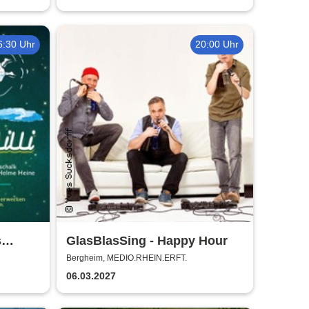
6:30 Uhr
20:00 Uhr
s
GlasBlasSing - Happy Hour
für die
Bergheim, MEDIO.RHEIN.ERFT.
06.03.2027