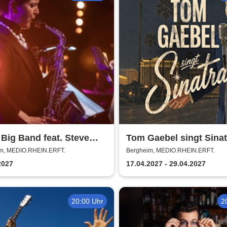
ig Band feat. Steve
Tom Gaebel singt Sinat
- Master of Groove
Tour 2027
m, MEDIO.RHEIN.ERFT.
Bergheim, MEDIO.RHEIN.ERFT.
2027
17.04.2027 - 29.04.2027
20:00 Uhr
2