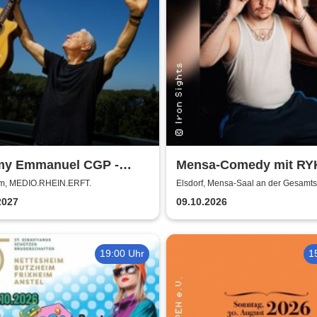
y Emmanuel CGP -
Mensa-Comedy mit R
g in the Light Tour
und Vincent Tophoven
m, MEDIO.RHEIN.ERFT.
Elsdorf, Mensa-Saal an der Gesamt
2027
09.10.2026
19:00 Uhr
1