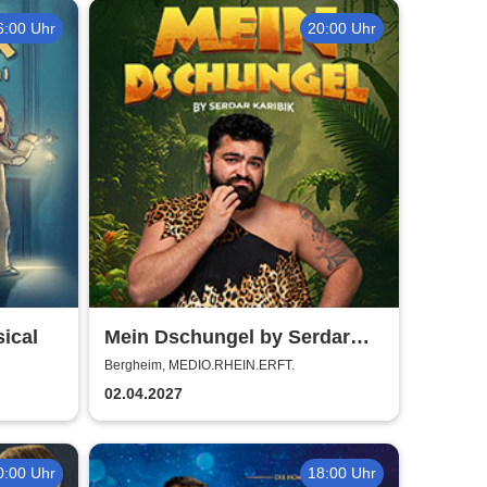
6:00 Uhr
20:00 Uhr
ical
Mein Dschungel by Serdar
Karibik
Bergheim, MEDIO.RHEIN.ERFT.
02.04.2027
0:00 Uhr
18:00 Uhr