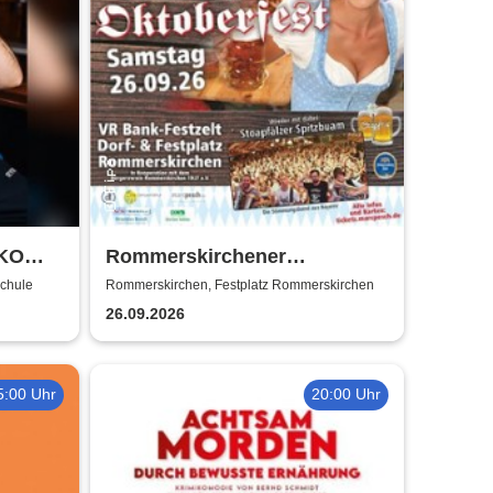
YKO
Rommerskirchener
Oktoberfest - Auf geht´s -
schule
Rommerskirchen, Festplatz Rommerskirchen
pack mas!
26.09.2026
5:00 Uhr
20:00 Uhr