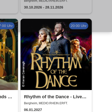
bute to
Das Musical für die ganze
Bergheim, MEDIO.RHEIN.ERFT.
Familie
30.10.2026 - 28.11.2026
7:00 Uhr
20:00 Uhr
nds of
Rhythm of the Dance - Live
2027
Bergheim, MEDIO.RHEIN.ERFT.
06.01.2027