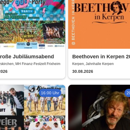
große Jubiläumsabend
Beethoven in Kerpen 2
Sommerkonzerte 2026
kirchen, MH Finanz-Festzelt Frixheim
Kerpen, Jahnhalle Kerpen
2026
30.08.2026
16:00 Uhr
2