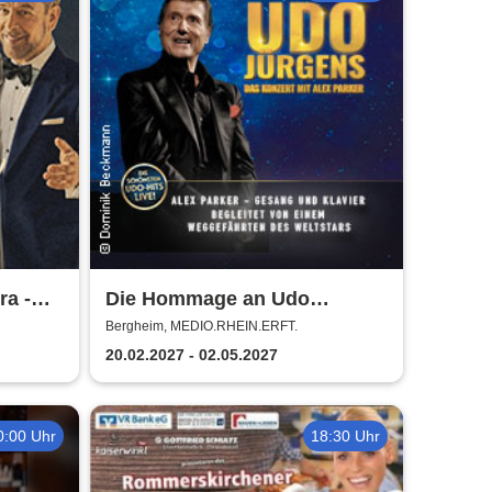
ra -
Die Hommage an Udo
Jürgens - Das Konzert mit
Bergheim, MEDIO.RHEIN.ERFT.
Alex Parker
20.02.2027 - 02.05.2027
0:00 Uhr
18:30 Uhr