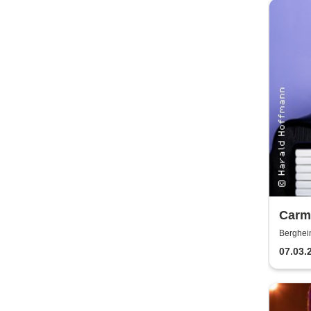
Carme
erfol
Berghei
07.03.