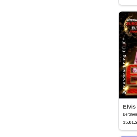
Elvis
Stein
Berghei
15.01.