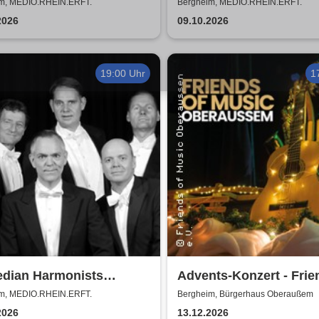
& Jörg Seidel Trio - Tri
m, MEDIO.RHEIN.ERFT.
Bergheim, MEDIO.RHEIN.ERFT.
Catarina Vatente
2026
09.10.2026
19:00 Uhr
1
dian Harmonists
Advents-Konzert - Frie
er - Das Leben ein
Music Oberaussem
m, MEDIO.RHEIN.ERFT.
Bergheim, Bürgerhaus Oberaußem
ert
2026
13.12.2026