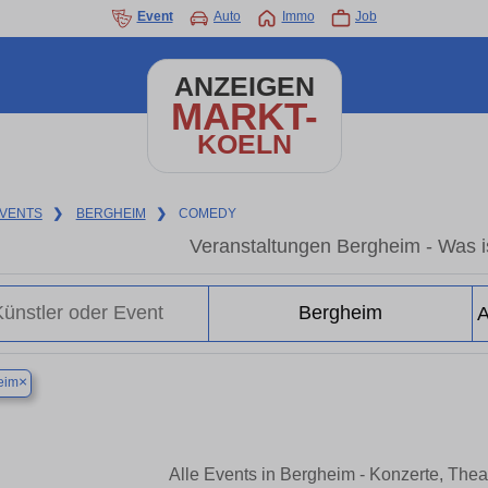
Event
Auto
Immo
Job
ANZEIGEN
MARKT-
KOELN
VENTS
❯
BERGHEIM
❯
COMEDY
Veranstaltungen Bergheim - Was is
×
eim
Alle Events in Bergheim - Konzerte, The