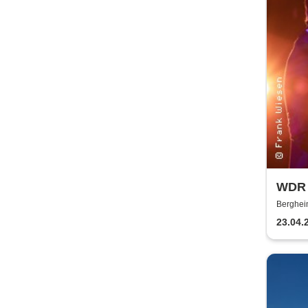
WDR B
Gadd 
Berghei
23.04.