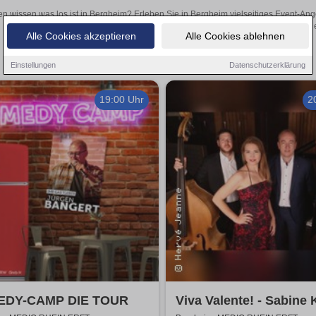
en wissen was los ist in Bergheim? Erleben Sie in Bergheim vielseitiges Event-An
oder aufregende Veranstaltungen in Bergheim – hier finde
Alle Cookies akzeptieren
Alle Cookies ablehnen
Einstellungen
Datenschutzerklärung
19:00 Uhr
2
DY-CAMP DIE TOUR
Viva Valente! - Sabine 