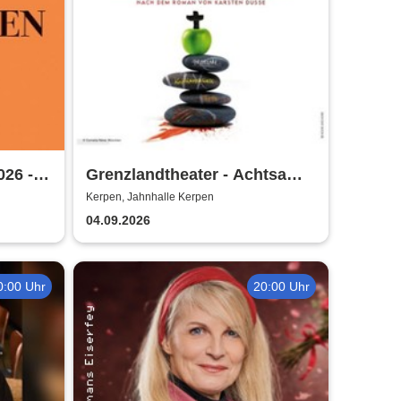
026 -
Grenzlandtheater - Achtsam
Morden durch bewusste
Kerpen, Jahnhalle Kerpen
Ernährung
04.09.2026
0:00 Uhr
20:00 Uhr