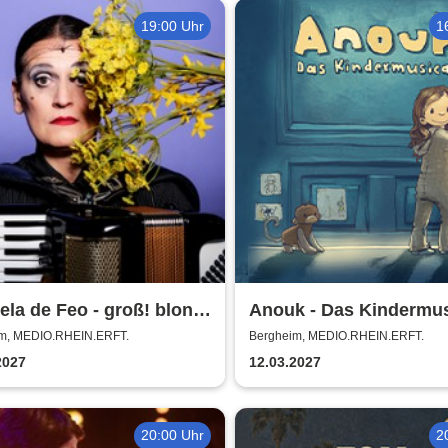
19:00 Uhr
1
la de Feo - groß! blond!
Anouk - Das Kindermus
greich!
m, MEDIO.RHEIN.ERFT.
Bergheim, MEDIO.RHEIN.ERFT.
2027
12.03.2027
20:00 Uhr
2