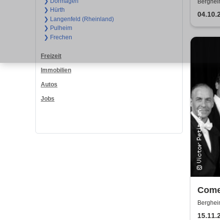
❯ Dormagen
Berghei
❯ Hürth
04.10.
❯ Langenfeld (Rheinland)
❯ Pulheim
❯ Frechen
Freizeit
Immobilien
Autos
Jobs
Come
Forev
Berghei
Konz
15.11.