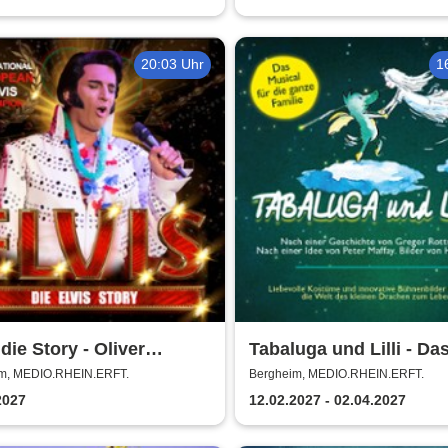
20:03 Uhr
1
 die Story - Oliver
Tabaluga und Lilli - Da
hoff + Band
drachenstarke Musical 
m, MEDIO.RHEIN.ERFT.
Bergheim, MEDIO.RHEIN.ERFT.
ganze Familie
2027
12.02.2027 - 02.04.2027