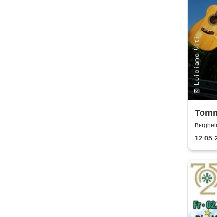
Tomm
Livin
Berghei
12.05.