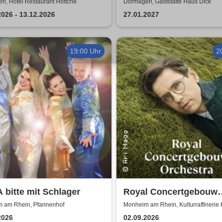
sicals
Jubiläumsshow
n, Hotel Restaurant Höttche
Dormagen, Gaststätte Haus Dick
2026 - 13.12.2026
27.01.2027
19:00 Uhr
2
bitte mit Schlager
Royal Concertgebouw
Orchestra | Víkingur Ó
 am Rhein, Pfannenhof
Monheim am Rhein, Kulturraffinerie
2026
02.09.2026