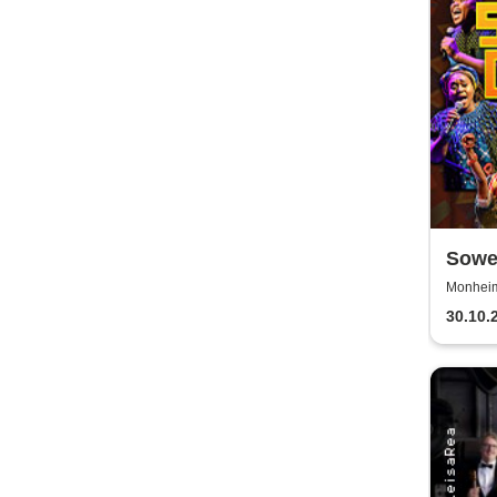
Sowet
(Zulu
Monheim 
30.10.