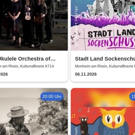
kulele Orchestra of
Stadt Land Sockenschu
 Britain
Kabarett-Theater Distel
am Rhein, Kulturraffinerie K714
Monheim am Rhein, Kulturraffinerie
2026
06.11.2026
20:00 Uhr
1