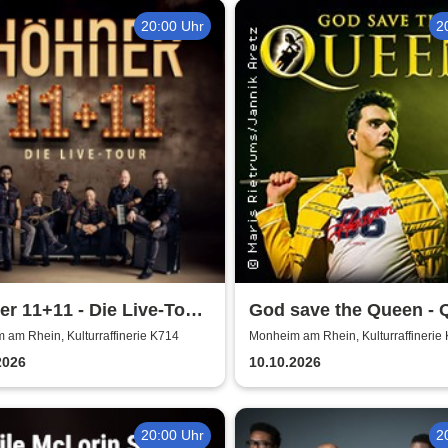
20:00 Uhr
2
r 11+11 - Die Live-Tour
God save the Queen - 
/26
Revival Band
am Rhein, Kulturraffinerie K714
Monheim am Rhein, Kulturraffinerie
2026
10.10.2026
20:00 Uhr
2