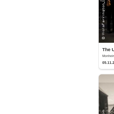
The U
Great
Monheim 
05.11.