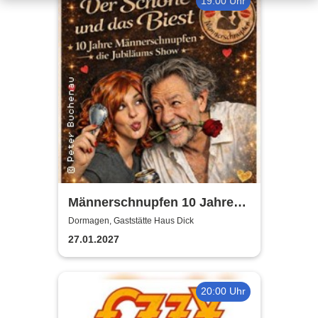
19:00 Uhr
Männerschnupfen 10 Jahre
Jubiläumsshow
Dormagen, Gaststätte Haus Dick
27.01.2027
20:00 Uhr