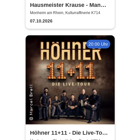
Hausmeister Krause - Man
lebt nur zweimal
Monheim am Rhein, Kulturraffinerie K714
07.10.2026
20:00 Uhr
Höhner 11+11 - Die Live-Tour