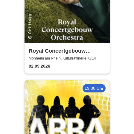
Royal Concertgebouw
Orchestra | Víkingur Ólafsson
Monheim am Rhein, Kulturraffinerie K714
02.09.2026
19:00 Uhr