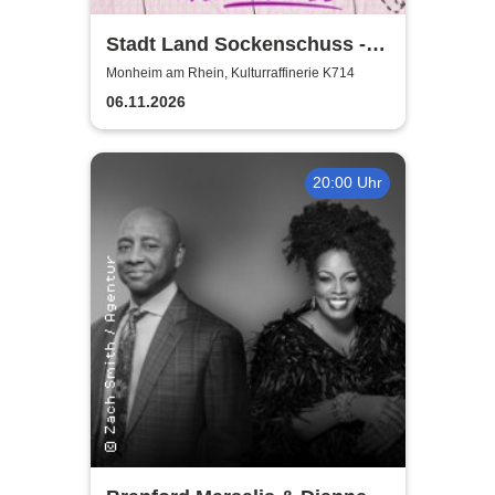
Stadt Land Sockenschuss -
Kabarett-Theater Distel
Monheim am Rhein, Kulturraffinerie K714
06.11.2026
20:00 Uhr