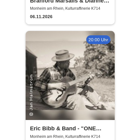
Branford Marsalis & Dianne
Reeves celebrate John
Monheim am Rhein, Kulturraffinerie K714
Coltrane
06.11.2026
20:00 Uhr
Eric Bibb & Band - "ONE
MISSISSIPPI" World Tour
Monheim am Rhein, Kulturraffinerie K714