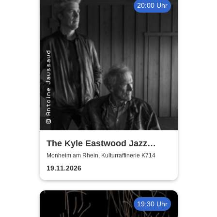
20:00 Uhr
The Kyle Eastwood Jazz
Quintet
Monheim am Rhein, Kulturraffinerie K714
19.11.2026
19:30 Uhr