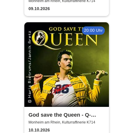
2025/26
Monheim am Rhein, Kulturraffinerie K714
09.10.2026
20:00 Uhr
God save the Queen - Q-
Revival Band
Monheim am Rhein, Kulturraffinerie K714
10.10.2026