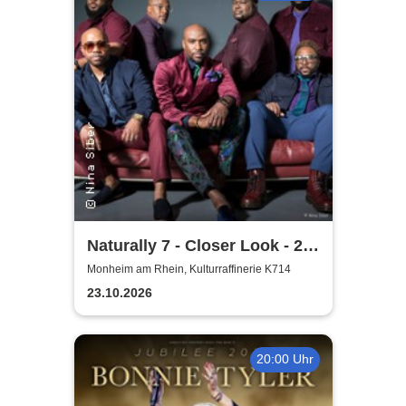
Naturally 7 - Closer Look - 25
Years of Naturally 7
Monheim am Rhein, Kulturraffinerie K714
23.10.2026
20:00 Uhr