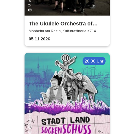
The Ukulele Orchestra of
Great Britain
Monheim am Rhein, Kulturraffinerie K714
05.11.2026
20:00 Uhr