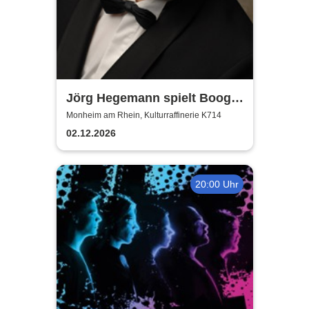
Jörg Hegemann spielt Boogie
Woogie
Monheim am Rhein, Kulturraffinerie K714
02.12.2026
20:00 Uhr