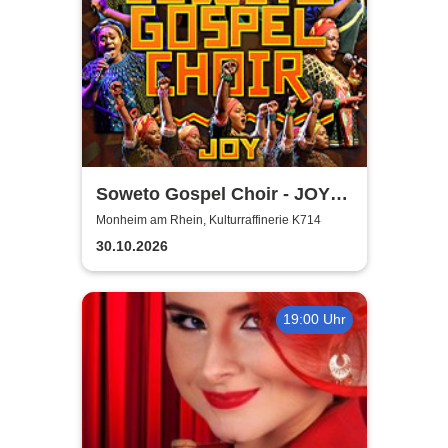
Soweto Gospel Choir - JOY!
(Zulu: Injabulo)
Monheim am Rhein, Kulturraffinerie K714
30.10.2026
19:00 Uhr