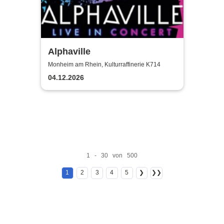
Alphaville
Monheim am Rhein, Kulturraffinerie K714
04.12.2026
1 - 30 von 500
1
2
3
4
5
❯
❯❯