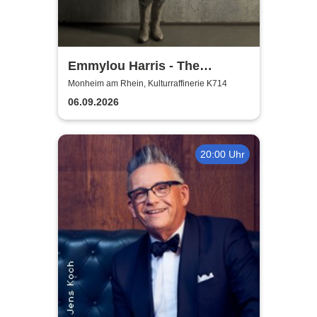
Emmylou Harris - The
European Farewell Tour
Monheim am Rhein, Kulturraffinerie K714
06.09.2026
20:00 Uhr