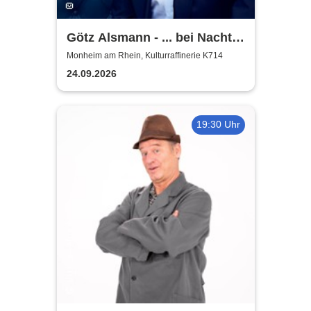
Götz Alsmann - ... bei Nacht
...
Monheim am Rhein, Kulturraffinerie K714
24.09.2026
19:30 Uhr