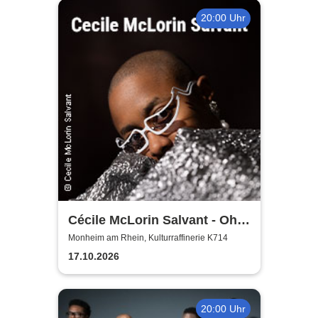
20:00 Uhr
Cécile McLorin Salvant - Oh
Snap - Germany 2026
Monheim am Rhein, Kulturraffinerie K714
17.10.2026
20:00 Uhr