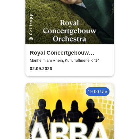
Royal Concertgebouw
Orchestra | Víkingur Ólafsson
Monheim am Rhein, Kulturraffinerie K714
02.09.2026
19:00 Uhr