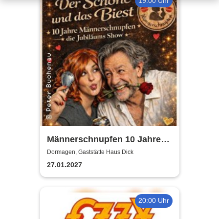
19:00 Uhr
Männerschnupfen 10 Jahre
Jubiläumsshow
Dormagen, Gaststätte Haus Dick
27.01.2027
20:00 Uhr