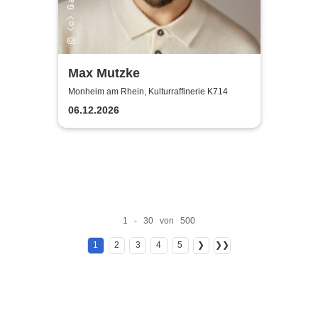
Max Mutzke
Monheim am Rhein, Kulturraffinerie K714
06.12.2026
1 - 30 von 500
1
2
3
4
5
❯
❯❯