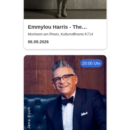
Emmylou Harris - The
European Farewell Tour
Monheim am Rhein, Kulturraffinerie K714
06.09.2026
20:00 Uhr