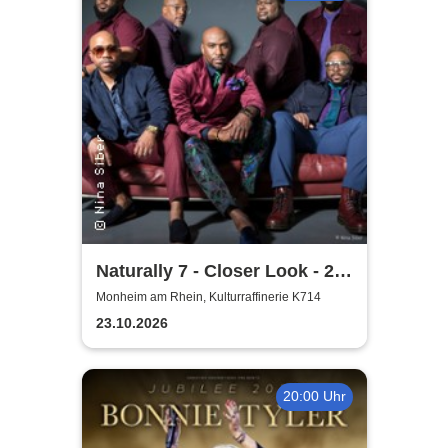
Naturally 7 - Closer Look - 25
Years of Naturally 7
Monheim am Rhein, Kulturraffinerie K714
23.10.2026
20:00 Uhr