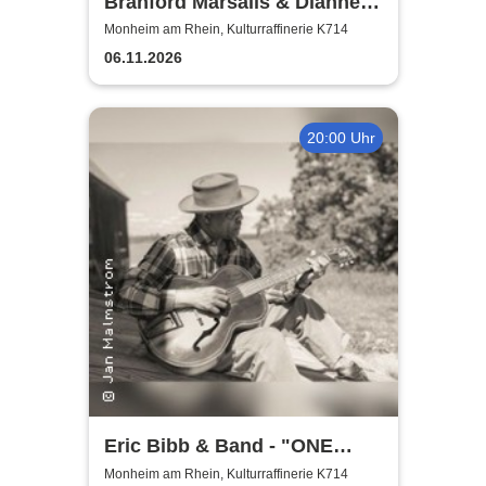
Branford Marsalis & Dianne
Reeves celebrate John
Monheim am Rhein, Kulturraffinerie K714
Coltrane
06.11.2026
20:00 Uhr
Eric Bibb & Band - "ONE
MISSISSIPPI" World Tour
Monheim am Rhein, Kulturraffinerie K714