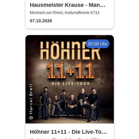
Hausmeister Krause - Man
lebt nur zweimal
Monheim am Rhein, Kulturraffinerie K714
07.10.2026
20:00 Uhr
Höhner 11+11 - Die Live-Tour