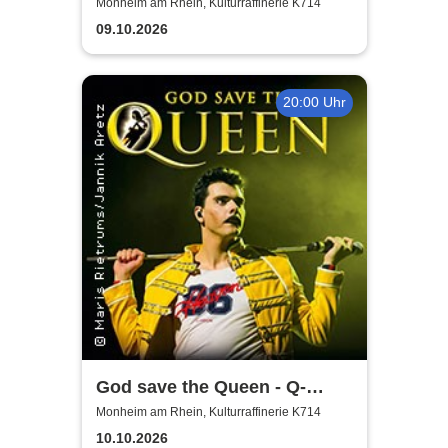
2025/26
Monheim am Rhein, Kulturraffinerie K714
09.10.2026
20:00 Uhr
God save the Queen - Q-
Revival Band
Monheim am Rhein, Kulturraffinerie K714
10.10.2026