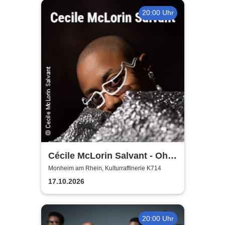
20:00 Uhr
Cécile McLorin Salvant - Oh
Snap - Germany 2026
Monheim am Rhein, Kulturraffinerie K714
17.10.2026
20:00 Uhr