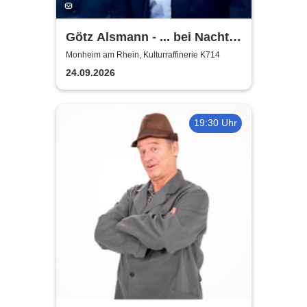
Götz Alsmann - ... bei Nacht
...
Monheim am Rhein, Kulturraffinerie K714
24.09.2026
19:30 Uhr