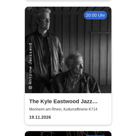
20:00 Uhr
The Kyle Eastwood Jazz
Quintet
Monheim am Rhein, Kulturraffinerie K714
19.11.2026