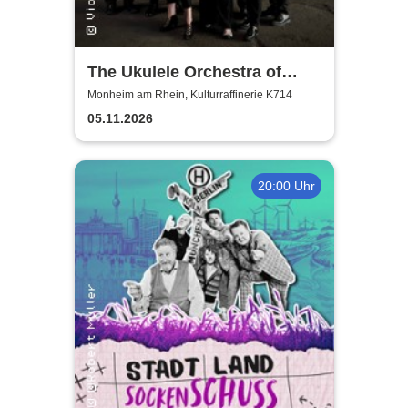
The Ukulele Orchestra of
Great Britain
Monheim am Rhein, Kulturraffinerie K714
05.11.2026
20:00 Uhr