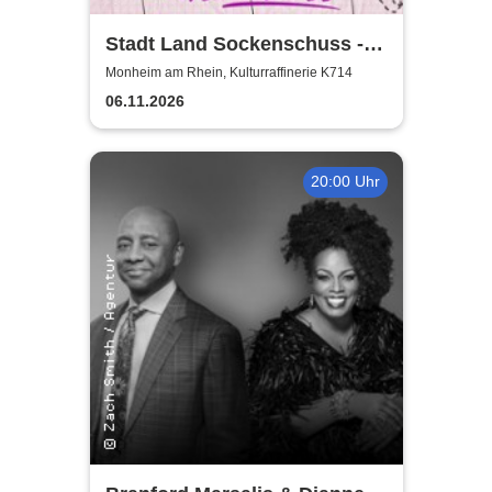
Stadt Land Sockenschuss -
Kabarett-Theater Distel
Monheim am Rhein, Kulturraffinerie K714
06.11.2026
20:00 Uhr