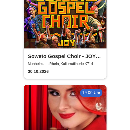
Soweto Gospel Choir - JOY!
(Zulu: Injabulo)
Monheim am Rhein, Kulturraffinerie K714
30.10.2026
19:00 Uhr