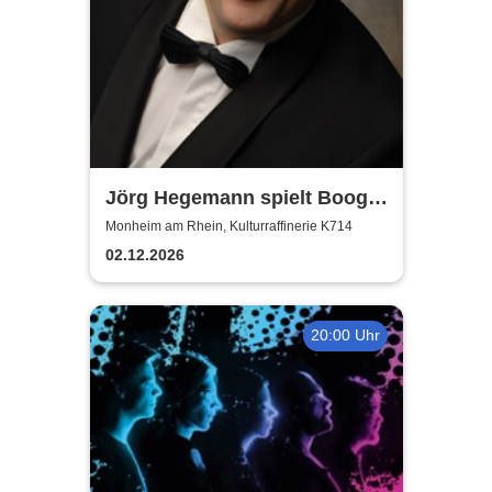
Jörg Hegemann spielt Boogie
Woogie
Monheim am Rhein, Kulturraffinerie K714
02.12.2026
20:00 Uhr