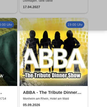
Cracker Jamm
Dormagen, Tank-Stelle
17.04.2027
0:00 Uhr
19:00 Uhr
ABBA - The Tribute Dinner
lafsson
Show
 K714
Monheim am Rhein, Hotel am Wald
05.09.2026