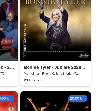
k - 25
Bonnie Tyler - Jubilee 2026
Tournee
 K714
Monheim am Rhein, Kulturraffinerie K714
29.10.2026
9:00 Uhr
20:00 Uhr