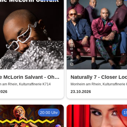
e McLorin Salvant - Oh
Naturally 7 - Closer Loo
 - Germany 2026
Years of Naturally 7
am Rhein, Kulturraffinerie K714
Monheim am Rhein, Kulturraffinerie
2026
23.10.2026
20:00 Uhr
1