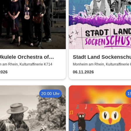
kulele Orchestra of
Stadt Land Sockenschu
 Britain
Kabarett-Theater Distel
am Rhein, Kulturraffinerie K714
Monheim am Rhein, Kulturraffinerie
2026
06.11.2026
20:00 Uhr
1