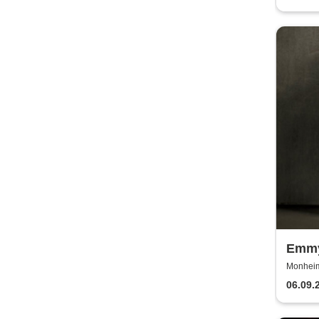
Emmy
Euro
Monheim 
06.09.