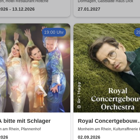
sicals
Jubiläumsshow
n, Hotel Restaurant Höttche
Dormagen, Gaststätte Haus Dick
2026 - 13.12.2026
27.01.2027
19:00 Uhr
2
bitte mit Schlager
Royal Concertgebouw
Orchestra | Víkingur Ó
 am Rhein, Pfannenhof
Monheim am Rhein, Kulturraffinerie
2026
02.09.2026