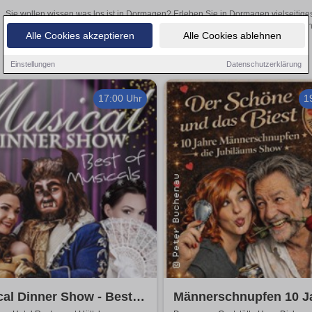
Sie wollen wissen was los ist in Dormagen? Erleben Sie in Dormagen vielseitige
Theateraufführungen oder aufregende Veranstaltungen in Dormagen – 
Alle Cookies akzeptieren
Alle Cookies ablehnen
Einstellungen
Datenschutzerklärung
17:00 Uhr
1
al Dinner Show - Best
Männerschnupfen 10 J