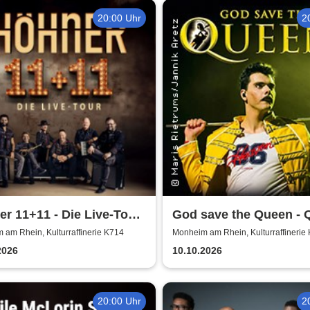
20:00 Uhr
2
r 11+11 - Die Live-Tour
God save the Queen - 
/26
Revival Band
am Rhein, Kulturraffinerie K714
Monheim am Rhein, Kulturraffinerie
2026
10.10.2026
20:00 Uhr
2