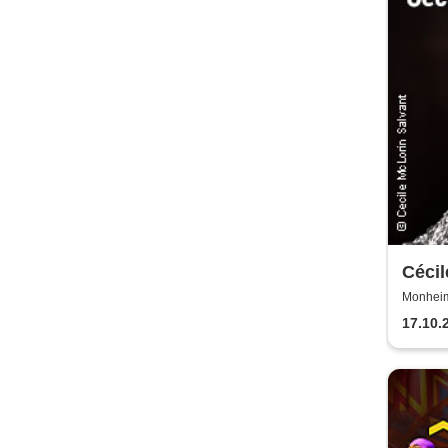
Cécil
Snap
Monheim 
17.10.