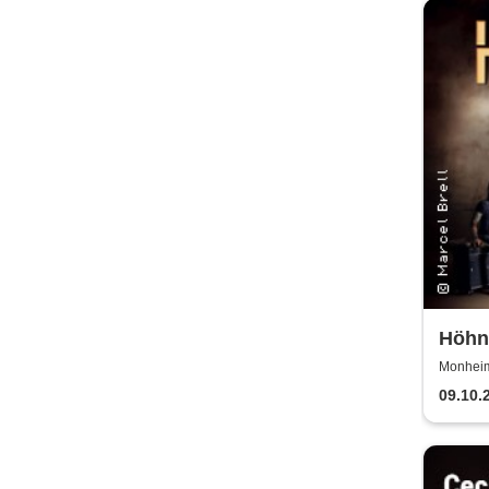
Höhne
2025
Monheim 
09.10.