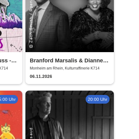
ss -
Branford Marsalis & Dianne
Reeves celebrate John
 K714
Monheim am Rhein, Kulturraffinerie K714
Coltrane
06.11.2026
5:00 Uhr
20:00 Uhr