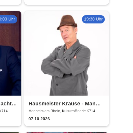
0:00 Uhr
19:30 Uhr
Nacht
Hausmeister Krause - Man
lebt nur zweimal
 K714
Monheim am Rhein, Kulturraffinerie K714
07.10.2026