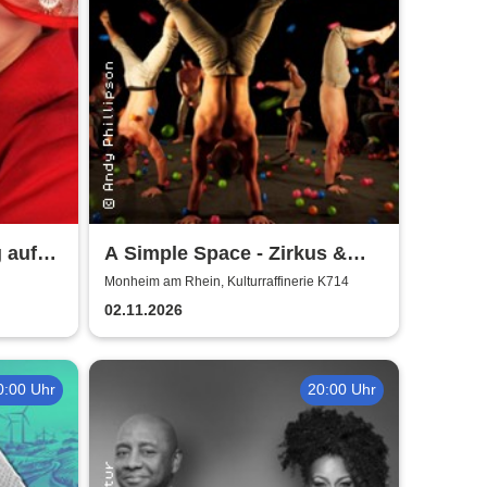
 auf
A Simple Space - Zirkus &
Körpertheater
Monheim am Rhein, Kulturraffinerie K714
02.11.2026
0:00 Uhr
20:00 Uhr