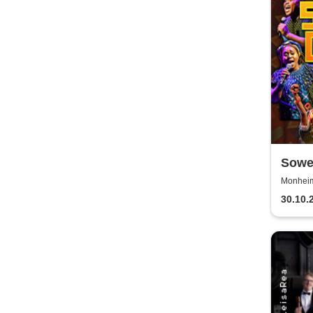
Sowet
(Zulu
Monheim 
30.10.