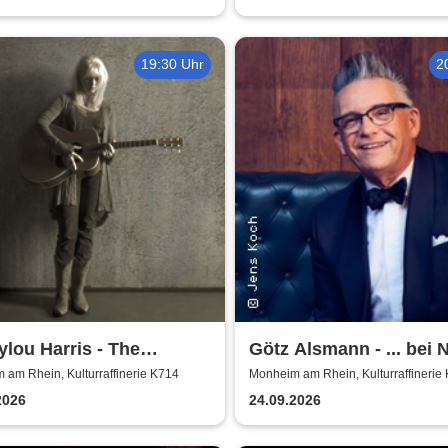
19:30 Uhr
2
lou Harris - The
Götz Alsmann - ... bei 
pean Farewell Tour
...
am Rhein, Kulturraffinerie K714
Monheim am Rhein, Kulturraffinerie
2026
24.09.2026