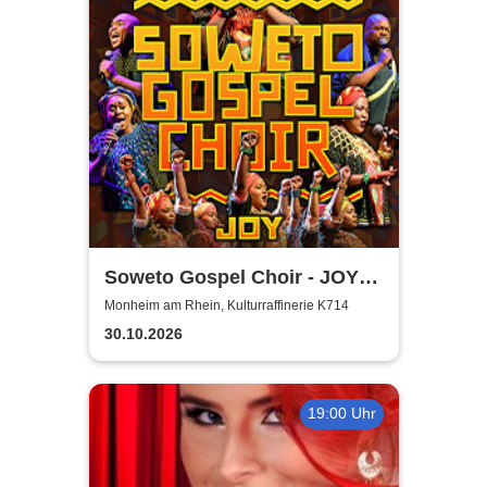
Soweto Gospel Choir - JOY!
(Zulu: Injabulo)
Monheim am Rhein, Kulturraffinerie K714
30.10.2026
19:00 Uhr