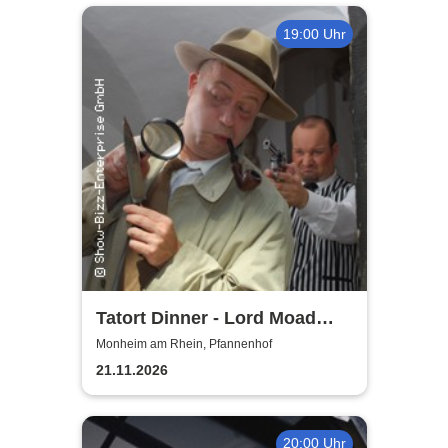
19:00 Uhr
Tatort Dinner - Lord Moad
lässt bitten!
Monheim am Rhein, Pfannenhof
21.11.2026
20:00 Uhr