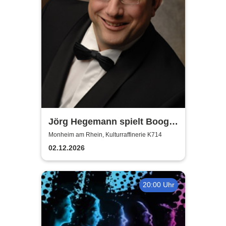
Jörg Hegemann spielt Boogie
Woogie
Monheim am Rhein, Kulturraffinerie K714
02.12.2026
20:00 Uhr