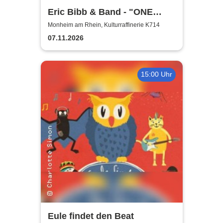
Eric Bibb & Band - "ONE
MISSISSIPPI" World Tour
Monheim am Rhein, Kulturraffinerie K714
2026
07.11.2026
15:00 Uhr
Eule findet den Beat