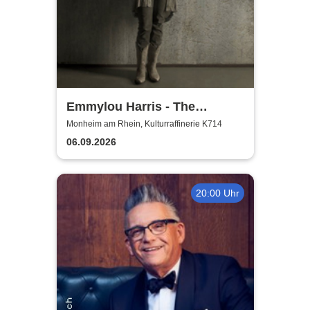
Emmylou Harris - The
European Farewell Tour
Monheim am Rhein, Kulturraffinerie K714
06.09.2026
20:00 Uhr