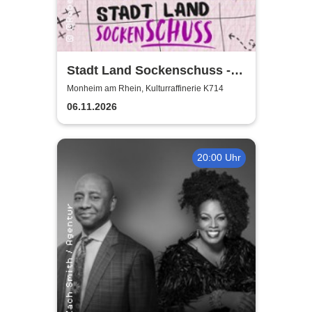
Stadt Land Sockenschuss -
Kabarett-Theater Distel
Monheim am Rhein, Kulturraffinerie K714
06.11.2026
20:00 Uhr