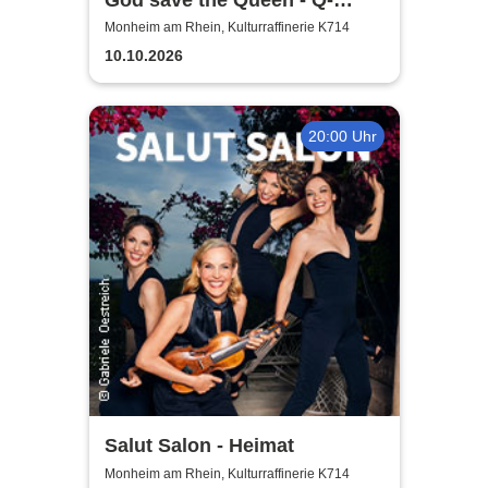
Revival Band
Monheim am Rhein, Kulturraffinerie K714
10.10.2026
20:00 Uhr
Salut Salon - Heimat
Monheim am Rhein, Kulturraffinerie K714