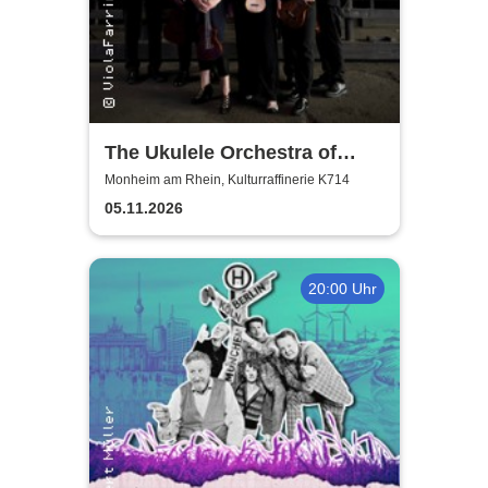
The Ukulele Orchestra of
Great Britain
Monheim am Rhein, Kulturraffinerie K714
05.11.2026
20:00 Uhr