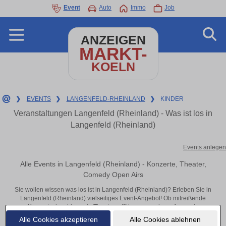
Event
Auto
Immo
Job
ANZEIGEN
MARKT-
KOELN
❯
EVENTS
❯
LANGENFELD-RHEINLAND
❯
KINDER
Veranstaltungen Langenfeld (Rheinland) - Was ist los in
Langenfeld (Rheinland)
Events anlegen
Alle Events in Langenfeld (Rheinland) - Konzerte, Theater,
Comedy Open Airs
Sie wollen wissen was los ist in Langenfeld (Rheinland)? Erleben Sie in
Langenfeld (Rheinland) vielseitiges Event-Angebot! Ob mitreißende
Konzerte, inspirierende Theateraufführungen oder aufregende
Veranstaltungen in Langenfeld (Rheinland) – hier finden alles im Überblick
Alle Cookies akzeptieren
Alle Cookies ablehnen
und Tickets.