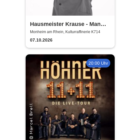
Hausmeister Krause - Man
lebt nur zweimal
Monheim am Rhein, Kulturraffinerie K714
07.10.2026
20:00 Uhr