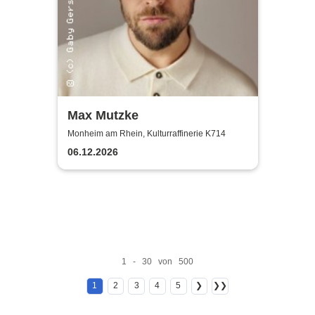
Max Mutzke
Monheim am Rhein, Kulturraffinerie K714
06.12.2026
1 - 30 von 500
1
2
3
4
5
❯
❯❯