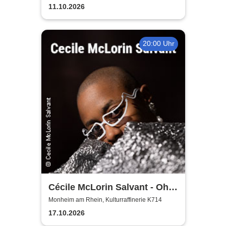
11.10.2026
20:00 Uhr
Cécile McLorin Salvant - Oh
Snap - Germany 2026
Monheim am Rhein, Kulturraffinerie K714
17.10.2026