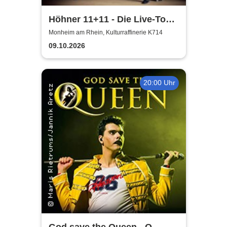
Höhner 11+11 - Die Live-Tour
2025/26
Monheim am Rhein, Kulturraffinerie K714
09.10.2026
20:00 Uhr
God save the Queen - Q-