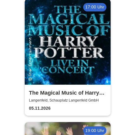
17:00 Uhr
The Magical Music of Harry
Potter - Live in Concert
Langenfeld, Schauplatz Langenfeld GmbH
05.11.2026
19:00 Uhr