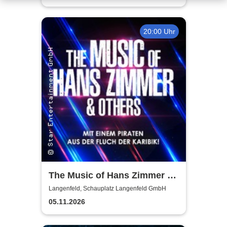
Meisterkonzert
20:00 Uhr
The Music of Hans Zimmer &
Others - A Celebration of Film
Langenfeld, Schauplatz Langenfeld GmbH
Music
05.11.2026