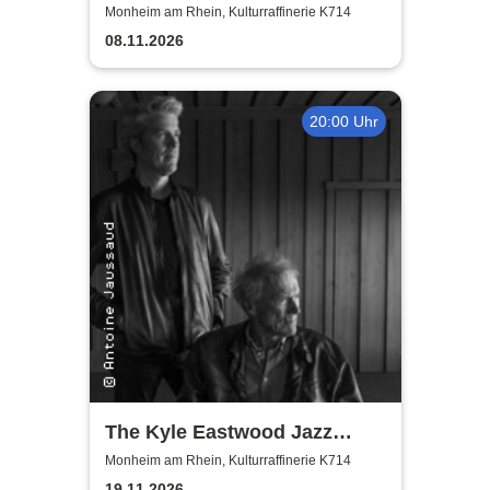
Monheim am Rhein, Kulturraffinerie K714
08.11.2026
20:00 Uhr
The Kyle Eastwood Jazz
Quintet
Monheim am Rhein, Kulturraffinerie K714
19.11.2026