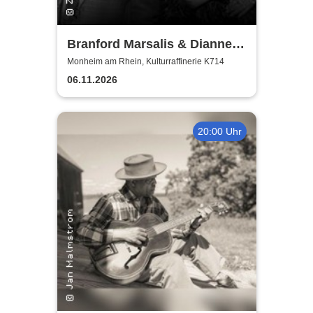
Branford Marsalis & Dianne
Reeves celebrate John
Monheim am Rhein, Kulturraffinerie K714
Coltrane
06.11.2026
20:00 Uhr