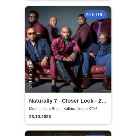
20:00 Uhr
Naturally 7 - Closer Look - 25
Years of Naturally 7
Monheim am Rhein, Kulturraffinerie K714
23.10.2026