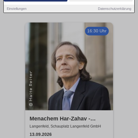
Einstellungen
Datenschutzerklärung
16:30 Uhr
Menachem Har-Zahav -
Klassiker der romantischen
Langenfeld, Schauplatz Langenfeld GmbH
Klavierliteratur /
13.09.2026