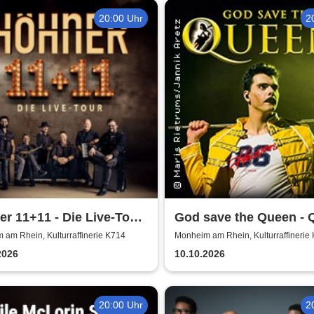
20:00 Uhr
2
r 11+11 - Die Live-Tour
God save the Queen - 
/26
Revival Band
am Rhein, Kulturraffinerie K714
Monheim am Rhein, Kulturraffinerie
2026
10.10.2026
20:00 Uhr
2