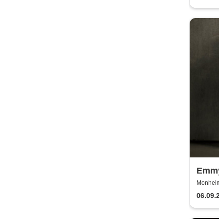
Emmy
Euro
Monheim 
06.09.