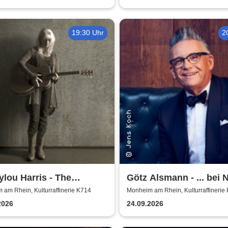
19:30 Uhr
2
lou Harris - The
Götz Alsmann - ... bei 
pean Farewell Tour
...
am Rhein, Kulturraffinerie K714
Monheim am Rhein, Kulturraffinerie
2026
24.09.2026