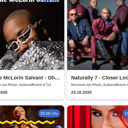
e McLorin Salvant - Oh
Naturally 7 - Closer Loo
 - Germany 2026
Years of Naturally 7
am Rhein, Kulturraffinerie K714
Monheim am Rhein, Kulturraffinerie
2026
23.10.2026
20:00 Uhr
1