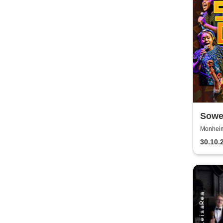
Sowet
(Zulu
Monheim 
30.10.