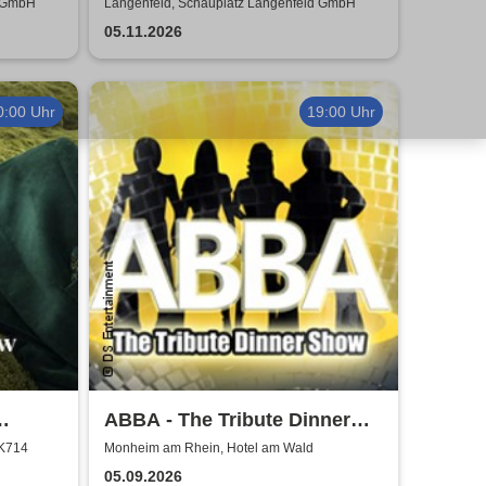
of Film
Potter - Live in Concert
d GmbH
Langenfeld, Schauplatz Langenfeld GmbH
05.11.2026
0:00 Uhr
19:00 Uhr
ABBA - The Tribute Dinner
lafsson
Show
 K714
Monheim am Rhein, Hotel am Wald
05.09.2026