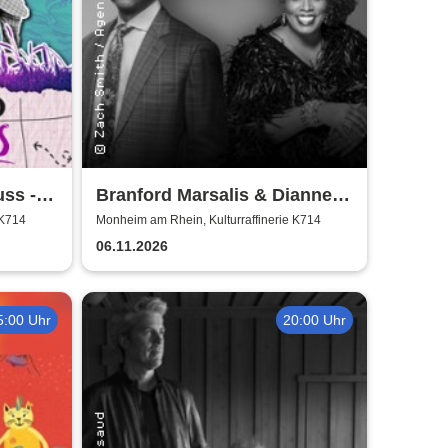
ss -
Branford Marsalis & Dianne
Reeves celebrate John
 K714
Monheim am Rhein, Kulturraffinerie K714
Coltrane
06.11.2026
5:00 Uhr
20:00 Uhr