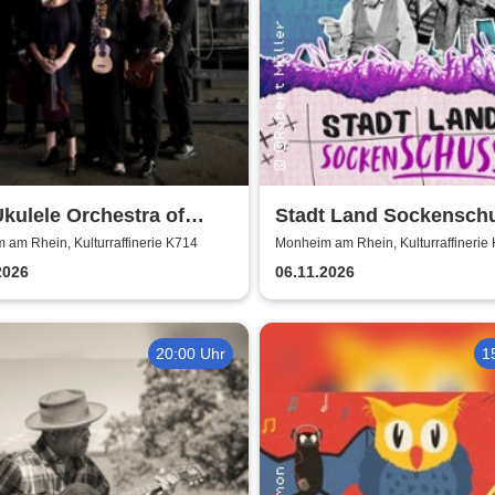
kulele Orchestra of
Stadt Land Sockenschu
 Britain
Kabarett-Theater Distel
am Rhein, Kulturraffinerie K714
Monheim am Rhein, Kulturraffinerie
2026
06.11.2026
20:00 Uhr
1