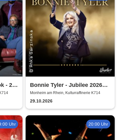
k - 25
Bonnie Tyler - Jubilee 2026
Tournee
 K714
Monheim am Rhein, Kulturraffinerie K714
29.10.2026
9:00 Uhr
20:00 Uhr