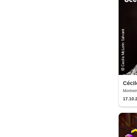
Cécil
Snap
Monheim 
17.10.