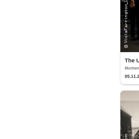
The U
Great
Monheim 
05.11.