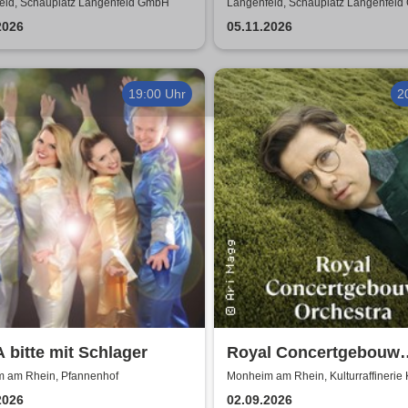
iker der romantischen
Others - A Celebration 
eld, Schauplatz Langenfeld GmbH
Langenfeld, Schauplatz Langenfel
rliteratur /
Music
2026
05.11.2026
erkonzert
19:00 Uhr
2
bitte mit Schlager
Royal Concertgebouw
Orchestra | Víkingur Ó
 am Rhein, Pfannenhof
Monheim am Rhein, Kulturraffinerie
2026
02.09.2026