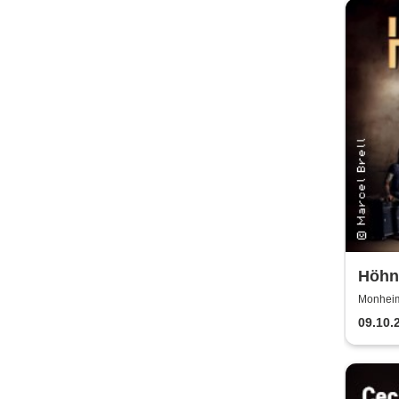
Höhne
2025
Monheim 
09.10.