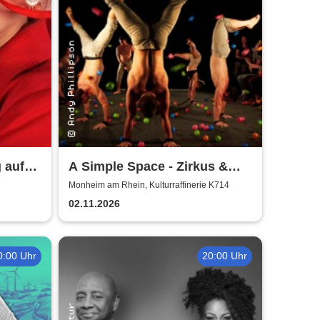
 auf
A Simple Space - Zirkus &
Körpertheater
Monheim am Rhein, Kulturraffinerie K714
02.11.2026
0:00 Uhr
20:00 Uhr