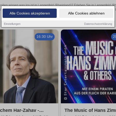
wollen wissen was los ist in Langenfeld (Rheinland)? Erleben Sie in Langenfeld (R
inspirierende Theateraufführungen oder aufregende Veranstaltungen in Langenfeld 
Alle Cookies akzeptieren
Alle Cookies ablehnen
Einstellungen
Datenschutzerklärung
16:30 Uhr
2
chem Har-Zahav -
The Music of Hans Zi