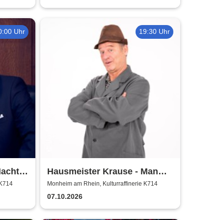
0:00 Uhr
19:30 Uhr
Nacht
Hausmeister Krause - Man
lebt nur zweimal
 K714
Monheim am Rhein, Kulturraffinerie K714
07.10.2026