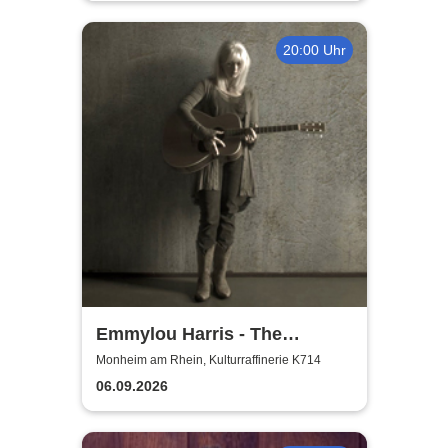
20:00 Uhr
Emmylou Harris - The
European Farewell Tour
Monheim am Rhein, Kulturraffinerie K714
06.09.2026