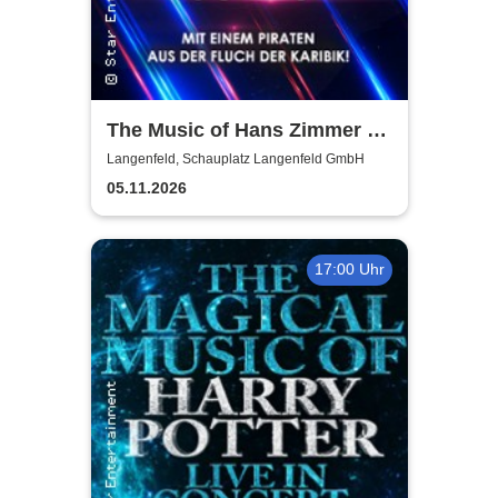
The Music of Hans Zimmer &
Others - A Celebration of Film
Langenfeld, Schauplatz Langenfeld GmbH
Music
05.11.2026
17:00 Uhr