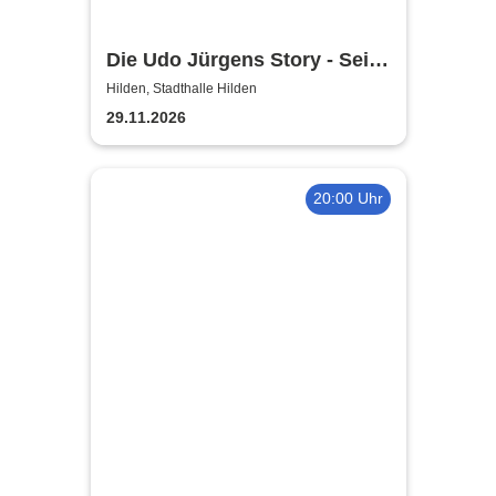
Die Udo Jürgens Story - Sein
Leben, seine Liebe, seine
Hilden, Stadthalle Hilden
Musik! Konzerte 2026
29.11.2026
20:00 Uhr