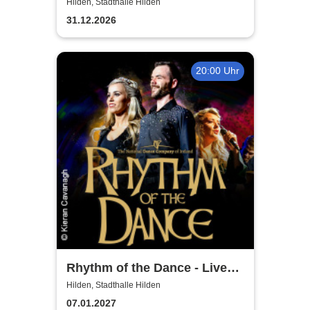
Wiener Neujahrskonzert
Hilden, Stadthalle Hilden
31.12.2026
20:00 Uhr
Rhythm of the Dance - Live
2027
Hilden, Stadthalle Hilden
07.01.2027