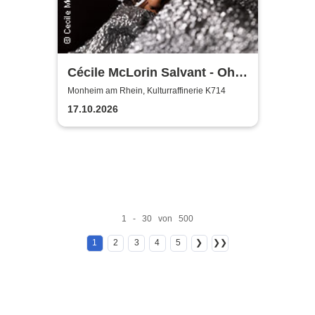
Cécile McLorin Salvant - Oh
Snap - Germany 2026
Monheim am Rhein, Kulturraffinerie K714
17.10.2026
1 - 30 von 500
1
2
3
4
5
❯
❯❯