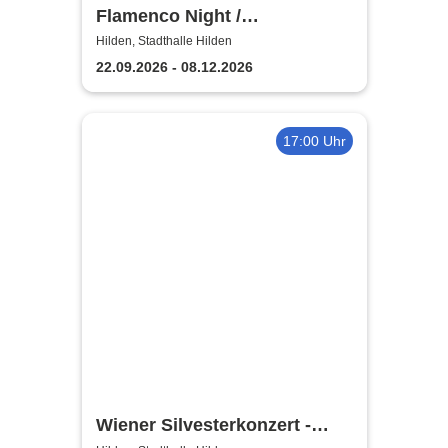
Flamenco Night /
Flamencomanía Tour 26/27 -
Hilden, Stadthalle Hilden
Deutschlands größte
22.09.2026 - 08.12.2026
Flamenco-Tournee
17:00 Uhr
Wiener Silvesterkonzert -