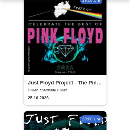
19:00 Uhr
Just Floyd Project - The Pink
Floyd Tribute Show
Hilden, Stadthalle Hilden
25.10.2026
20:00 Uhr