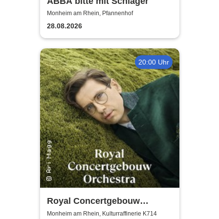
ABBA bitte mit Schlager
Monheim am Rhein, Pfannenhof
28.08.2026
20:00 Uhr
Royal Concertgebouw
Orchestra | Víkingur Ólafsson
Monheim am Rhein, Kulturraffinerie K714