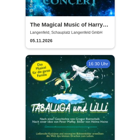
The Magical Music of Harry
Potter - Live in Concert
Langenfeld, Schauplatz Langenfeld GmbH
05.11.2026
16:30 Uhr