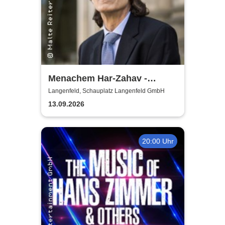
Menachem Har-Zahav -
Klassiker der romantischen
Langenfeld, Schauplatz Langenfeld GmbH
Klavierliteratur /
13.09.2026
Meisterkonzert
20:00 Uhr