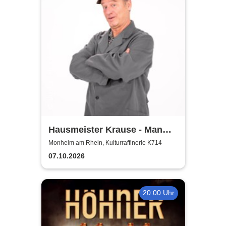
Hausmeister Krause - Man
lebt nur zweimal
Monheim am Rhein, Kulturraffinerie K714
07.10.2026
20:00 Uhr