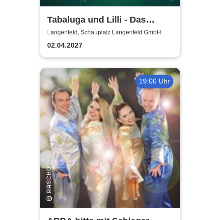
Tabaluga und Lilli - Das
drachenstarke Musical für die
Langenfeld, Schauplatz Langenfeld GmbH
ganze Familie
02.04.2027
19:00 Uhr