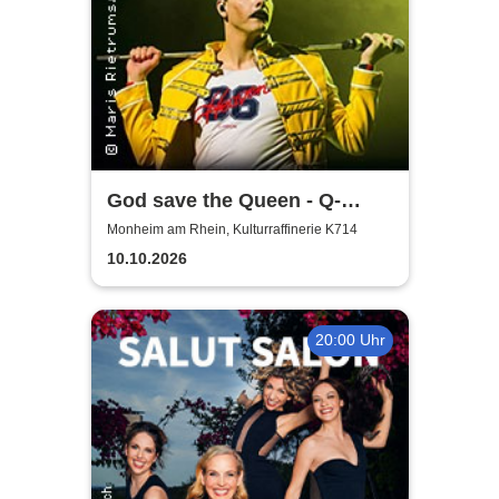
God save the Queen - Q-
Revival Band
Monheim am Rhein, Kulturraffinerie K714
10.10.2026
20:00 Uhr