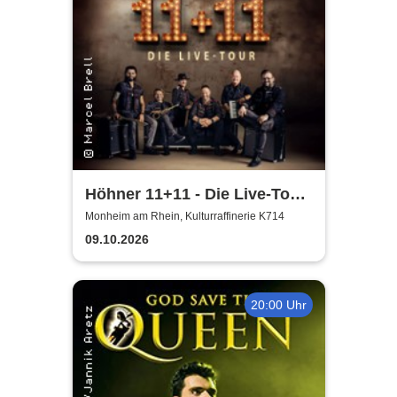
Höhner 11+11 - Die Live-Tour
2025/26
Monheim am Rhein, Kulturraffinerie K714
09.10.2026
20:00 Uhr