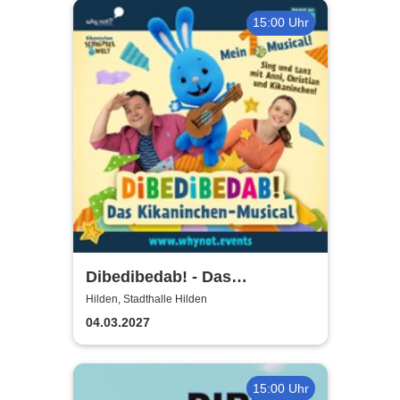
15:00 Uhr
Dibedibedab! - Das
Kikaninchen-Musical
Hilden, Stadthalle Hilden
04.03.2027
15:00 Uhr