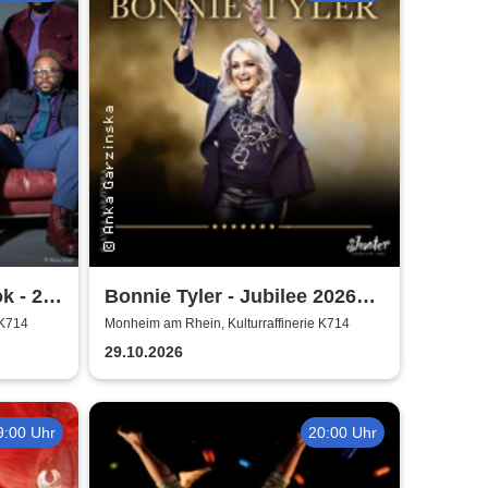
k - 25
Bonnie Tyler - Jubilee 2026
Tournee
 K714
Monheim am Rhein, Kulturraffinerie K714
29.10.2026
9:00 Uhr
20:00 Uhr