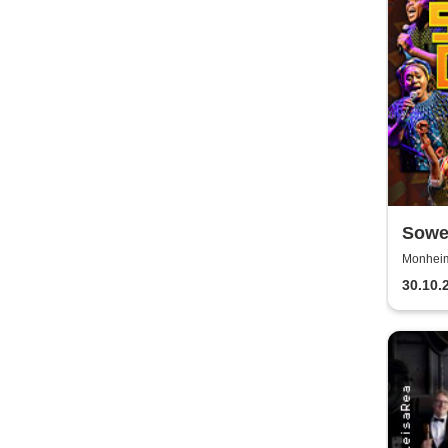
Sowet
(Zulu
Monheim 
30.10.