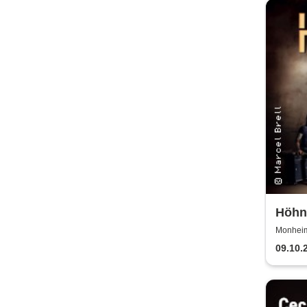
Höhne
2025
Monheim 
09.10.