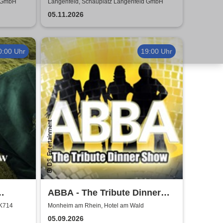
of Film
Potter - Live in Concert
d GmbH
Langenfeld, Schauplatz Langenfeld GmbH
05.11.2026
0:00 Uhr
19:00 Uhr
ABBA - The Tribute Dinner
lafsson
Show
 K714
Monheim am Rhein, Hotel am Wald
05.09.2026