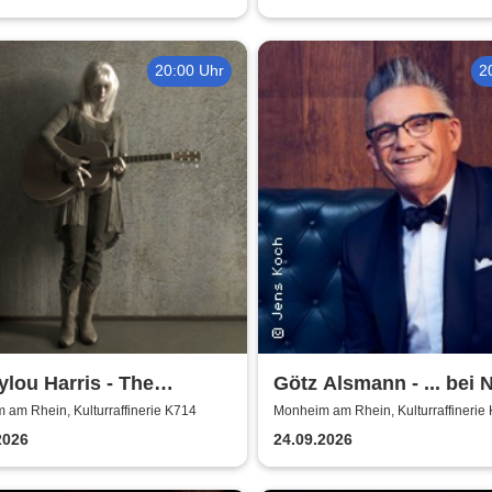
20:00 Uhr
2
lou Harris - The
Götz Alsmann - ... bei 
pean Farewell Tour
...
am Rhein, Kulturraffinerie K714
Monheim am Rhein, Kulturraffinerie
2026
24.09.2026