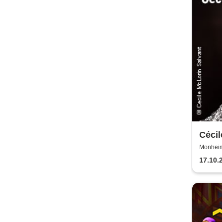
Cécil
Snap
Monheim 
17.10.