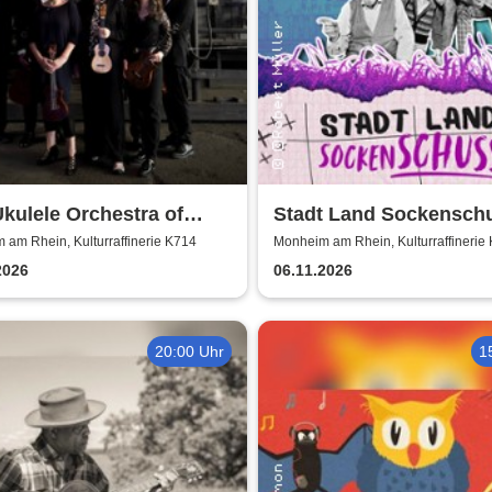
kulele Orchestra of
Stadt Land Sockenschu
 Britain
Kabarett-Theater Distel
am Rhein, Kulturraffinerie K714
Monheim am Rhein, Kulturraffinerie
2026
06.11.2026
20:00 Uhr
1