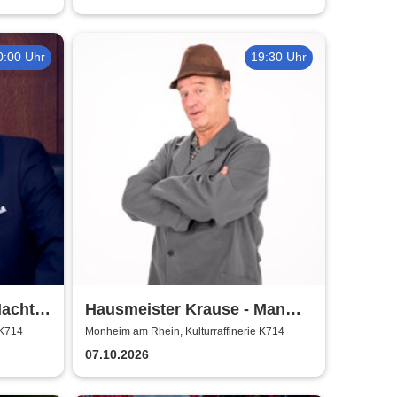
0:00 Uhr
19:30 Uhr
Nacht
Hausmeister Krause - Man
lebt nur zweimal
 K714
Monheim am Rhein, Kulturraffinerie K714
07.10.2026