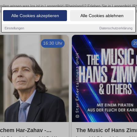
wollen wissen was los ist in Langenfeld (Rheinland)? Erleben Sie in Langenfeld (R
inspirierende Theateraufführungen oder aufregende Veranstaltungen in Langenfeld 
Alle Cookies akzeptieren
Alle Cookies ablehnen
Einstellungen
Datenschutzerklärung
16:30 Uhr
2
chem Har-Zahav -
The Music of Hans Zi