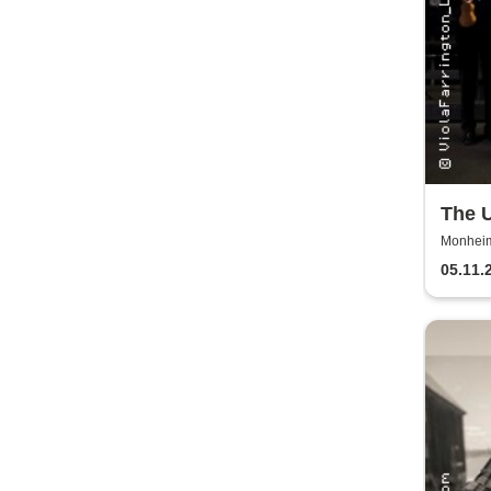
The U
Great
Monheim 
05.11.