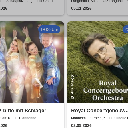
iker der romantischen
Others - A Celebration 
eld, Schauplatz Langenfeld GmbH
Langenfeld, Schauplatz Langenfel
rliteratur /
Music
2026
05.11.2026
erkonzert
19:00 Uhr
2
bitte mit Schlager
Royal Concertgebouw
Orchestra | Víkingur Ó
 am Rhein, Pfannenhof
Monheim am Rhein, Kulturraffinerie
2026
02.09.2026