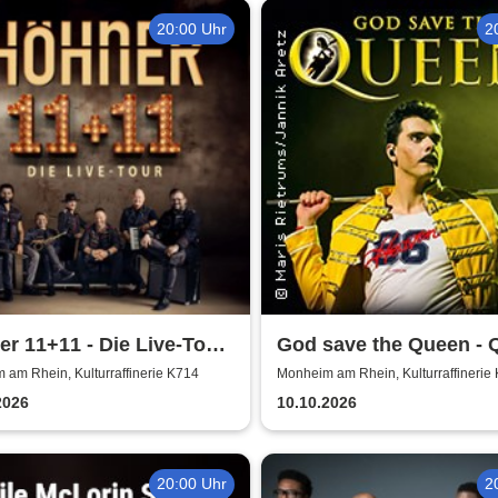
20:00 Uhr
2
r 11+11 - Die Live-Tour
God save the Queen - 
/26
Revival Band
am Rhein, Kulturraffinerie K714
Monheim am Rhein, Kulturraffinerie
2026
10.10.2026
20:00 Uhr
2