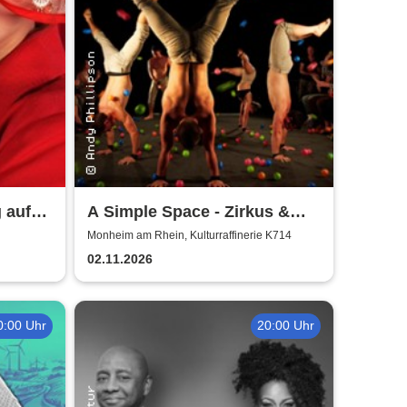
 auf
A Simple Space - Zirkus &
Körpertheater
Monheim am Rhein, Kulturraffinerie K714
02.11.2026
0:00 Uhr
20:00 Uhr