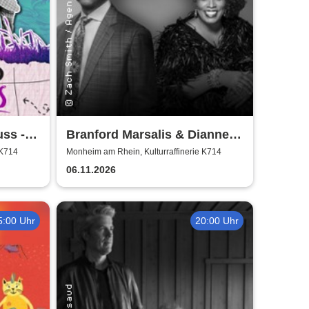
ss -
Branford Marsalis & Dianne
Reeves celebrate John
 K714
Monheim am Rhein, Kulturraffinerie K714
Coltrane
06.11.2026
5:00 Uhr
20:00 Uhr