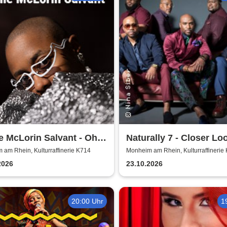
e McLorin Salvant - Oh
Naturally 7 - Closer Loo
 - Germany 2026
Years of Naturally 7
am Rhein, Kulturraffinerie K714
Monheim am Rhein, Kulturraffinerie
2026
23.10.2026
20:00 Uhr
1