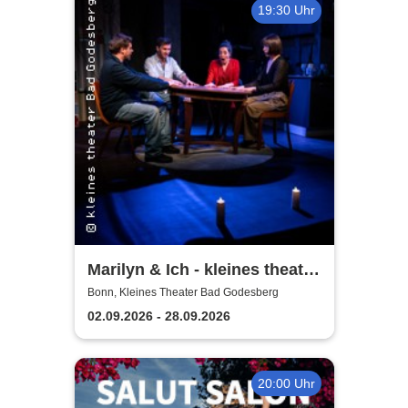
19:30 Uhr
Marilyn & Ich - kleines theater
Bad Godesberg
Bonn, Kleines Theater Bad Godesberg
02.09.2026 - 28.09.2026
20:00 Uhr