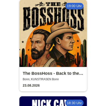
19:00 Uhr
The BossHoss - Back to the
Boots - LIVE - Summer 2026
Bonn, KUNST!RASEN Bonn
23.08.2026
18:30 Uhr