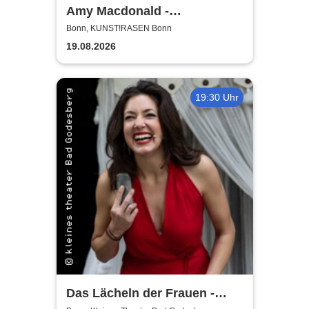
Amy Macdonald -
Sommershows 2026
Bonn, KUNST!RASEN Bonn
19.08.2026
19:30 Uhr
Das Lächeln der Frauen -