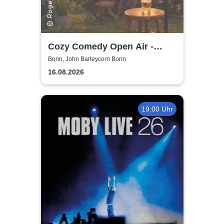
Cozy Comedy Open Air -
John Barleycorn Bonn
Bonn, John Barleycorn Bonn
16.08.2026
19:00 Uhr