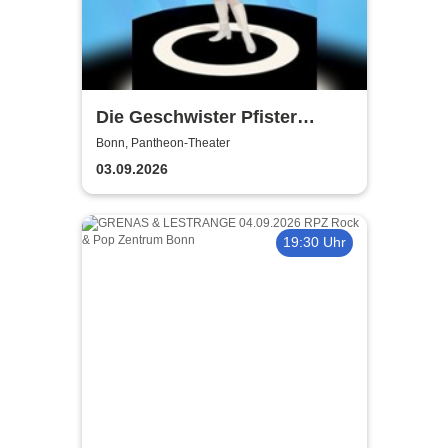
Die Geschwister Pfister
präsentieren: Peggy March,
Bonn, Pantheon-Theater
Frau Huggenberger und ich -
03.09.2026
Ursli Pfister
19:30 Uhr