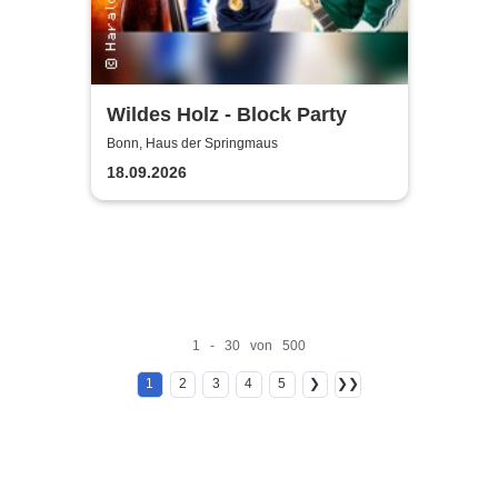
Wildes Holz - Block Party
Bonn, Haus der Springmaus
18.09.2026
1 - 30 von 500
1
2
3
4
5
❯
❯❯