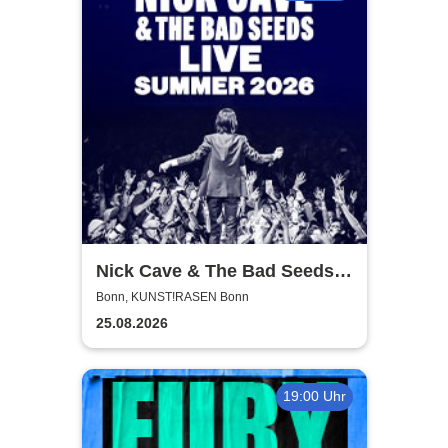
Nick Cave & The Bad Seeds -
Tour 2026
Bonn, KUNST!RASEN Bonn
25.08.2026
19:00 Uhr