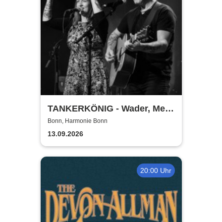
TANKERKÖNIG - Wader, Mey
& Co
Bonn, Harmonie Bonn
13.09.2026
20:00 Uhr