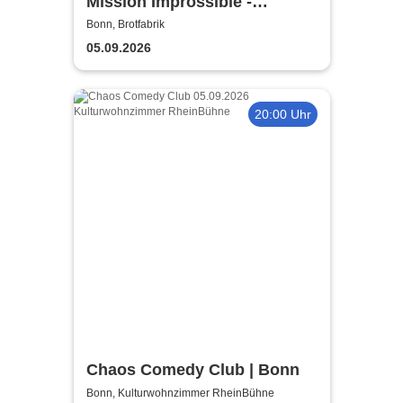
Mission Improssible -
Improtheater made in Bonn
Bonn, Brotfabrik
05.09.2026
20:00 Uhr
Chaos Comedy Club | Bonn
Bonn, Kulturwohnzimmer RheinBühne