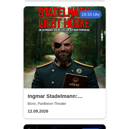
19:33 Uhr
Ingmar Stadelmann:
Stadelmann liest Höcke - ein
Bonn, Pantheon-Theater
satirischer Diskurs
12.09.2026