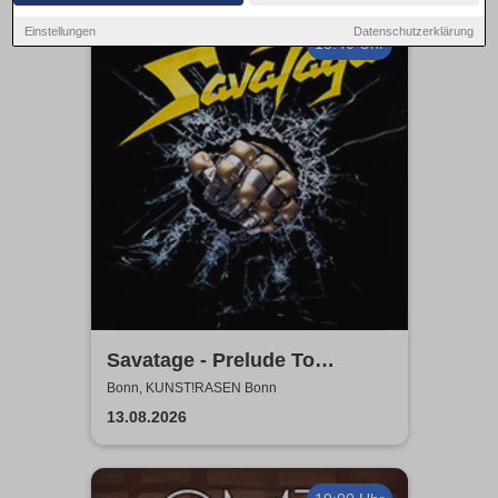
Einstellungen
Datenschutzerklärung
18:40 Uhr
Savatage - Prelude To
Madness - Summer Tour 2026
Bonn, KUNST!RASEN Bonn
13.08.2026