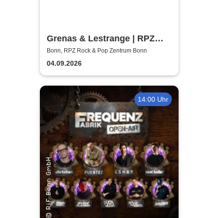
Grenas & Lestrange | RPZ
Rock & Pop Zentrum Bonn
Bonn, RPZ Rock & Pop Zentrum Bonn
04.09.2026
14:00 Uhr