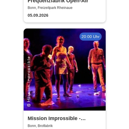
Frequenzfabrik Open-Air
Bonn, Freizeitpark Rheinaue
05.09.2026
20:00 Uhr
Mission Improssible -
Improtheater made in Bonn
Bonn, Brotfabrik