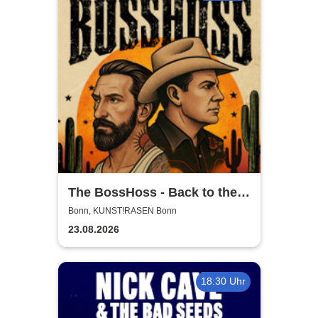
The BossHoss - Back to the
Boots - LIVE - Summer 2026
Bonn, KUNST!RASEN Bonn
23.08.2026
18:30 Uhr