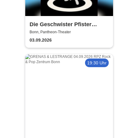
Die Geschwister Pfister
präsentieren: Peggy March,
Bonn, Pantheon-Theater
Frau Huggenberger und ich -
03.09.2026
Ursli Pfister
19:30 Uhr