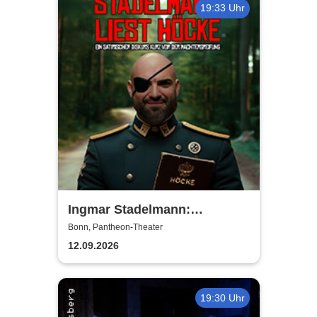
19:33 Uhr
Ingmar Stadelmann:
Stadelmann liest Höcke - ein
Bonn, Pantheon-Theater
satirischer Diskurs
12.09.2026
19:30 Uhr