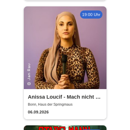
19:00 Uhr
Anissa Loucif - Mach nicht so
auf teuer
Bonn, Haus der Springmaus
06.09.2026