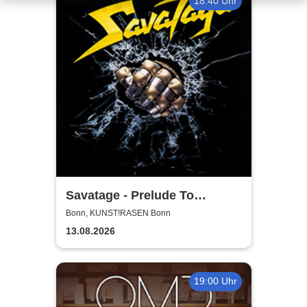
18:40 Uhr
Savatage - Prelude To
Madness - Summer Tour 2026
Bonn, KUNST!RASEN Bonn
13.08.2026
19:00 Uhr