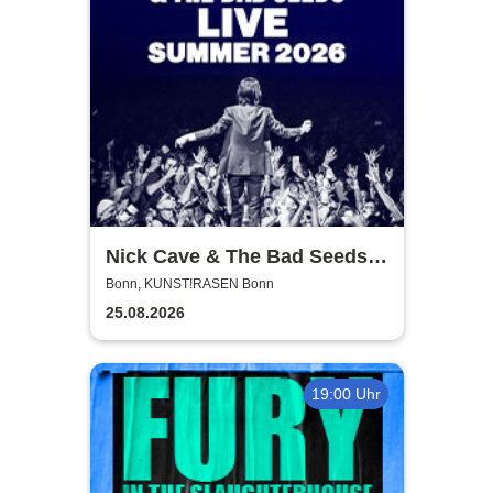
Nick Cave & The Bad Seeds -
Tour 2026
Bonn, KUNST!RASEN Bonn
25.08.2026
19:00 Uhr