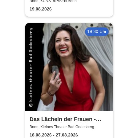
Sommershows 2026
Bonn, KUNST!RASEN Bonn
19.08.2026
19:30 Uhr
Das Lächeln der Frauen -
kleines theater Bad
Bonn, Kleines Theater Bad Godesberg
Godesberg
18.08.2026 - 27.08.2026