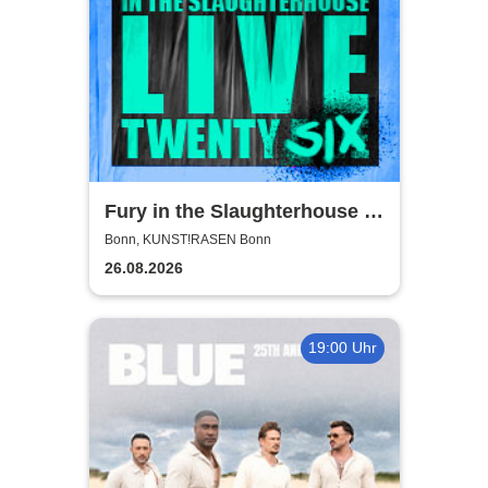
Fury in the Slaughterhouse -
Fury Live Twenty Six
Bonn, KUNST!RASEN Bonn
26.08.2026
19:00 Uhr