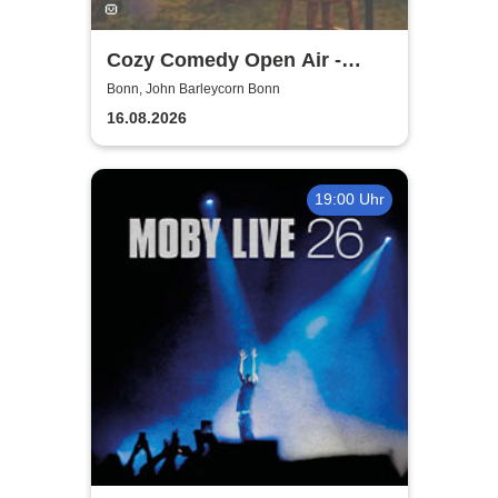
Cozy Comedy Open Air -
John Barleycorn Bonn
Bonn, John Barleycorn Bonn
16.08.2026
19:00 Uhr