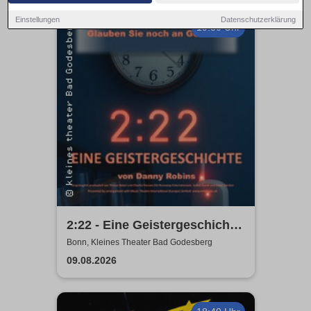
Einstellungen
Datenschutzerklärung
19:30 Uhr
2:22 - Eine Geistergeschichte
- kleines theater Bad
Bonn, Kleines Theater Bad Godesberg
Godesberg
09.08.2026