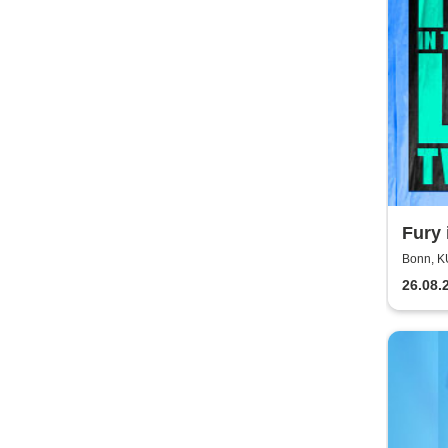
Fury 
Fury 
Bonn, 
26.08.