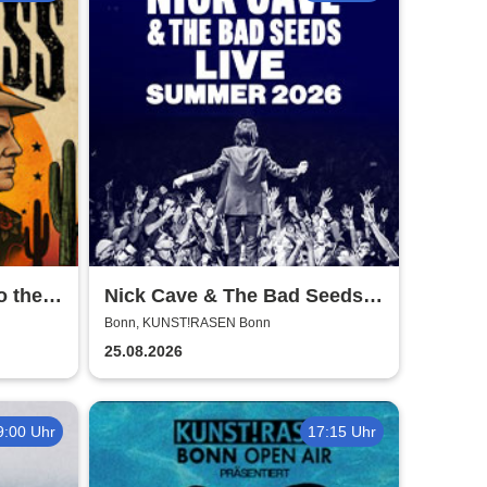
o the
Nick Cave & The Bad Seeds -
 2026
Tour 2026
Bonn, KUNST!RASEN Bonn
25.08.2026
9:00 Uhr
17:15 Uhr