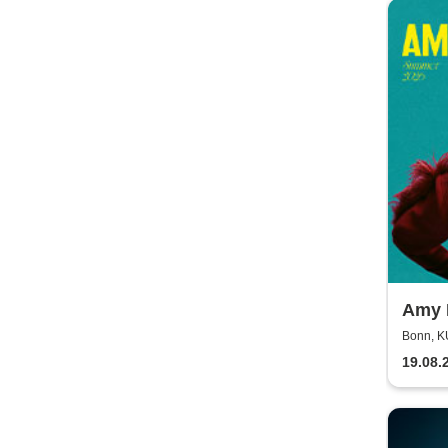
Amy 
Somm
Bonn, 
19.08.