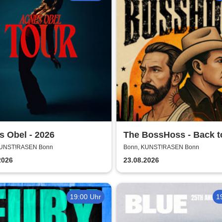
 Obel - 2026
The BossHoss - Back t
Boots - LIVE - Summer
KUNST!RASEN Bonn
Bonn, KUNST!RASEN Bonn
2026
23.08.2026
19:00 Uhr
1