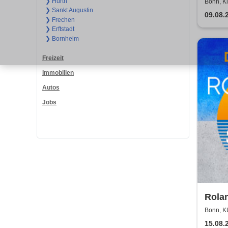
- kle
❯ Hürth
Bonn, K
❯ Sankt Augustin
Gode
09.08.
❯ Frechen
❯ Erftstadt
❯ Bornheim
Freizeit
Immobilien
Autos
Jobs
Rolan
2026!
Bonn, 
15.08.