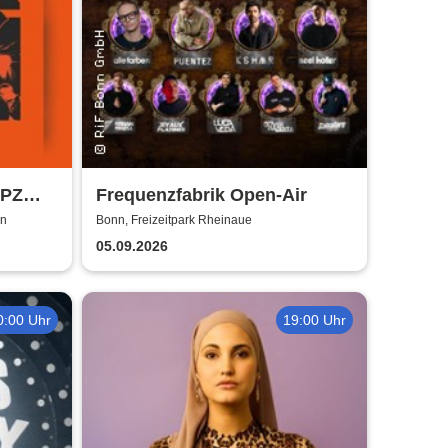
RPZ
Frequenzfabrik Open-Air
Bonn
nn
Bonn, Freizeitpark Rheinaue
05.09.2026
0:00 Uhr
19:00 Uhr