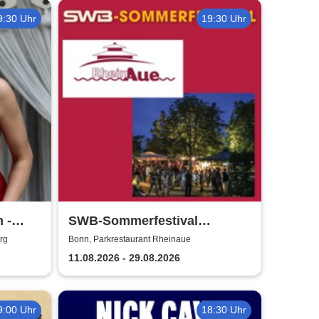
9:30 Uhr
19:30 Uhr
 -
SWB-Sommerfestival
Rheinaue
rg
Bonn, Parkrestaurant Rheinaue
11.08.2026 - 29.08.2026
9:00 Uhr
18:30 Uhr