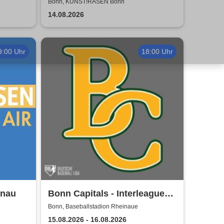
r 2026
Bonn, KUNST!RASEN Bonn
14.08.2026
9:00 Uhr
18:00 Uhr
onau
Bonn Capitals - Interleague
Baseball 2026
Bonn, Baseballstadion Rheinaue
15.08.2026 - 16.08.2026