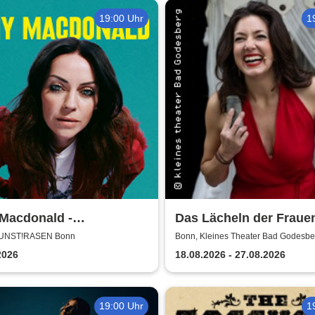
19:00 Uhr
1
Macdonald -
Das Lächeln der Frauen
ershows 2026
kleines theater Bad
KUNST!RASEN Bonn
Bonn, Kleines Theater Bad Godesbe
Godesberg
2026
18.08.2026 - 27.08.2026
19:00 Uhr
1