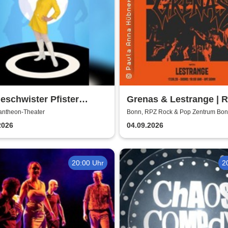
eschwister Pfister
Grenas & Lestrange | 
ntieren: Peggy March,
Rock & Pop Zentrum 
antheon-Theater
Bonn, RPZ Rock & Pop Zentrum Bo
Huggenberger und ich -
2026
04.09.2026
 Pfister
20:00 Uhr
2