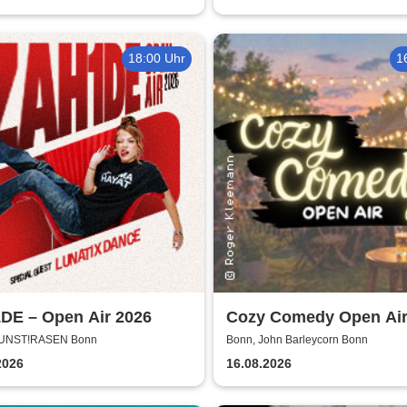
18:00 Uhr
1
DE – Open Air 2026
Cozy Comedy Open Air
John Barleycorn Bonn
KUNST!RASEN Bonn
Bonn, John Barleycorn Bonn
2026
16.08.2026