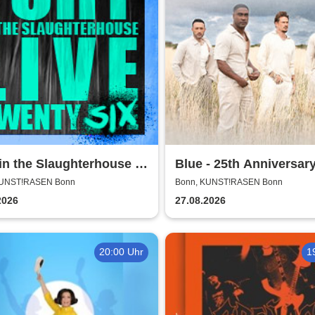
in the Slaughterhouse -
Blue - 25th Anniversar
Live Twenty Six
KUNST!RASEN Bonn
Bonn, KUNST!RASEN Bonn
2026
27.08.2026
20:00 Uhr
1