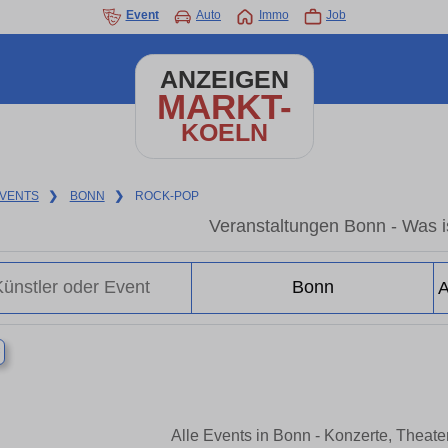
Event
Auto
Immo
Job
ANZEIGEN
MARKT-
KOELN
VENTS
❯
BONN
❯
ROCK-POP
Veranstaltungen Bonn - Was is
×
Alle Events in Bonn - Konzerte, Theat