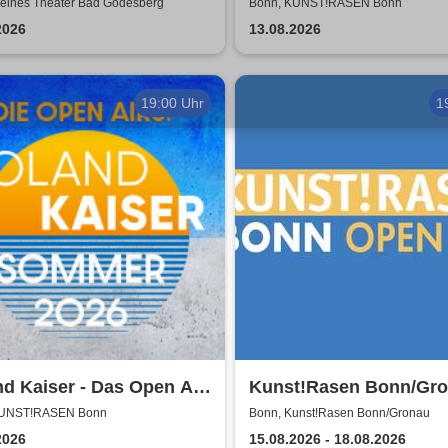
ines theater Bad
Madness - Summer Tou
leines Theater Bad Godesberg
Bonn, KUNST!RASEN Bonn
sberg
2026
13.08.2026
19:00 Uhr
1
d Kaiser - Das Open Air
Kunst!Rasen Bonn/Gr
KUNST!RASEN Bonn
Bonn, Kunst!Rasen Bonn/Gronau
2026
15.08.2026 - 18.08.2026