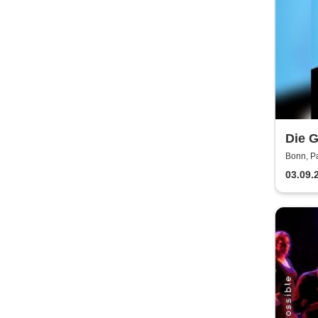
Die G
präse
Bonn, P
Frau 
03.09.
Ursli