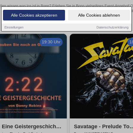
llen wissen was los ist in Bonn? Erleben Sie in Bonn vielseitiges Event-Angebot! 
aufregende Veranstaltungen in Bonn – hier finden all
Alle Cookies akzeptieren
Alle Cookies ablehnen
Einstellungen
Datenschutzerklärung
19:30 Uhr
1
- Eine Geistergeschichte
Savatage - Prelude To