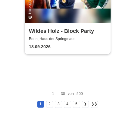
Wildes Holz - Block Party
Bonn, Haus der Springmaus
18.09.2026
1 - 30 von 500
1
2
3
4
5
❯
❯❯