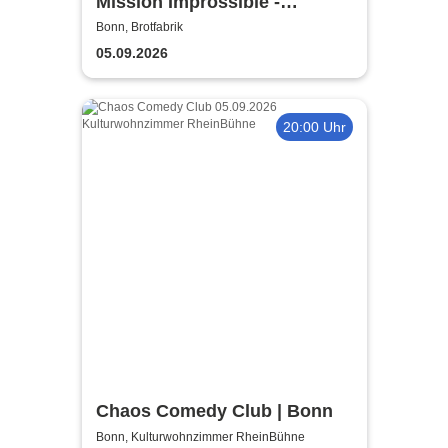
Mission Improssible -
Improtheater made in Bonn
Bonn, Brotfabrik
05.09.2026
20:00 Uhr
Chaos Comedy Club | Bonn
Bonn, Kulturwohnzimmer RheinBühne