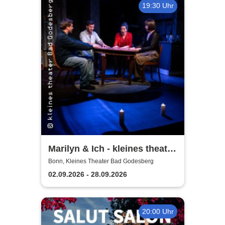
19:30 Uhr
Marilyn & Ich - kleines theater
Bad Godesberg
Bonn, Kleines Theater Bad Godesberg
02.09.2026 - 28.09.2026
20:00 Uhr