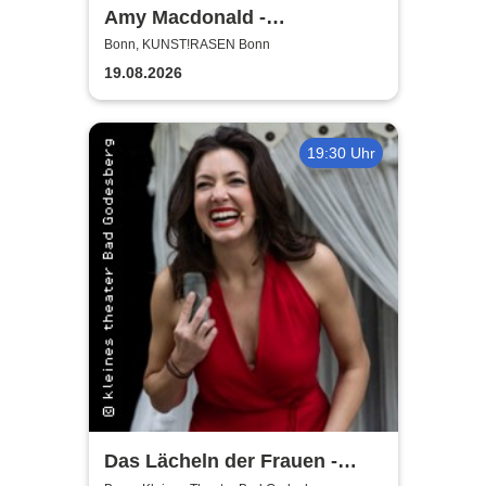
Amy Macdonald -
Sommershows 2026
Bonn, KUNST!RASEN Bonn
19.08.2026
19:30 Uhr
Das Lächeln der Frauen -