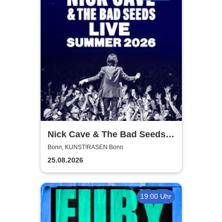
Nick Cave & The Bad Seeds -
Tour 2026
Bonn, KUNST!RASEN Bonn
25.08.2026
19:00 Uhr