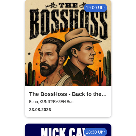
19:00 Uhr
The BossHoss - Back to the
Boots - LIVE - Summer 2026
Bonn, KUNST!RASEN Bonn
23.08.2026
18:30 Uhr