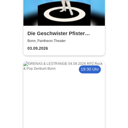
Die Geschwister Pfister
präsentieren: Peggy March,
Bonn, Pantheon-Theater
Frau Huggenberger und ich -
03.09.2026
Ursli Pfister
19:30 Uhr