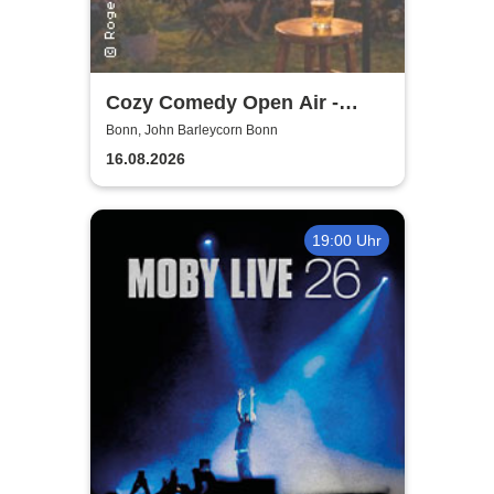
Cozy Comedy Open Air -
John Barleycorn Bonn
Bonn, John Barleycorn Bonn
16.08.2026
19:00 Uhr