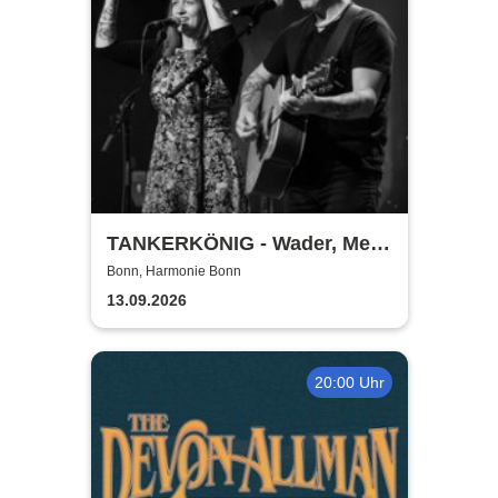
TANKERKÖNIG - Wader, Mey
& Co
Bonn, Harmonie Bonn
13.09.2026
20:00 Uhr