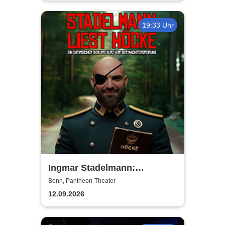
19:33 Uhr
Ingmar Stadelmann:
Stadelmann liest Höcke - ein
Bonn, Pantheon-Theater
satirischer Diskurs
12.09.2026