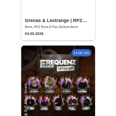
Grenas & Lestrange | RPZ
Rock & Pop Zentrum Bonn
Bonn, RPZ Rock & Pop Zentrum Bonn
04.09.2026
14:00 Uhr