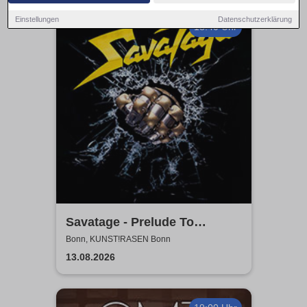
Einstellungen
Datenschutzerklärung
18:40 Uhr
Savatage - Prelude To
Madness - Summer Tour 2026
Bonn, KUNST!RASEN Bonn
13.08.2026