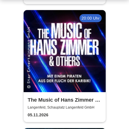
Meisterkonzert
20:00 Uhr
The Music of Hans Zimmer &
Others - A Celebration of Film
Langenfeld, Schauplatz Langenfeld GmbH
Music
05.11.2026