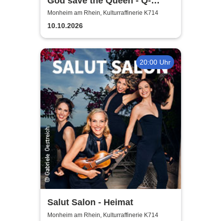
God save the Queen - Q-
Revival Band
Monheim am Rhein, Kulturraffinerie K714
10.10.2026
20:00 Uhr
Salut Salon - Heimat
Monheim am Rhein, Kulturraffinerie K714