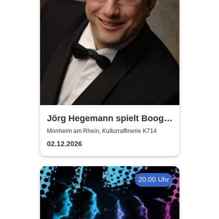
Jörg Hegemann spielt Boogie
Woogie
Monheim am Rhein, Kulturraffinerie K714
02.12.2026
20:00 Uhr