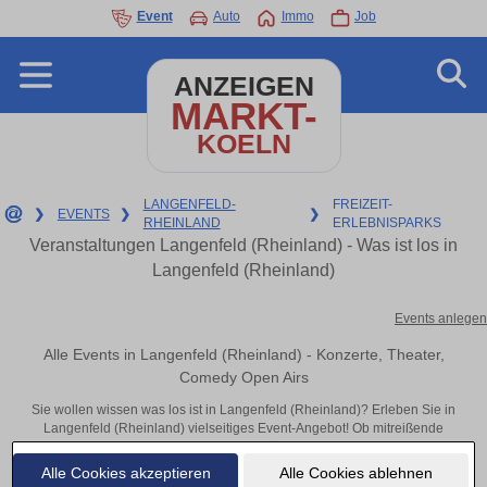
Event
Auto
Immo
Job
ANZEIGEN
MARKT-
KOELN
LANGENFELD-
FREIZEIT-
❯
EVENTS
❯
❯
RHEINLAND
ERLEBNISPARKS
Veranstaltungen Langenfeld (Rheinland) - Was ist los in
Langenfeld (Rheinland)
Events anlegen
Alle Events in Langenfeld (Rheinland) - Konzerte, Theater,
Comedy Open Airs
Sie wollen wissen was los ist in Langenfeld (Rheinland)? Erleben Sie in
Langenfeld (Rheinland) vielseitiges Event-Angebot! Ob mitreißende
Konzerte, inspirierende Theateraufführungen oder aufregende
Veranstaltungen in Langenfeld (Rheinland) – hier finden alles im Überblick
Alle Cookies akzeptieren
Alle Cookies ablehnen
und Tickets.