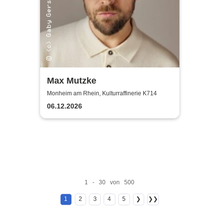
Max Mutzke
Monheim am Rhein, Kulturraffinerie K714
06.12.2026
1 - 30 von 500
1
2
3
4
5
❯
❯❯