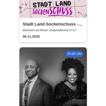
Stadt Land Sockenschuss -
Kabarett-Theater Distel
Monheim am Rhein, Kulturraffinerie K714
06.11.2026
20:00 Uhr