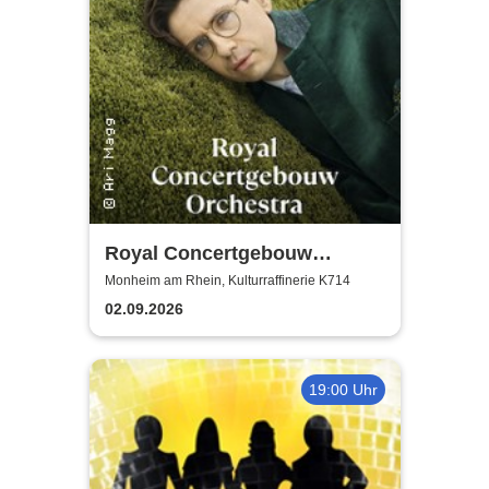
Royal Concertgebouw
Orchestra | Víkingur Ólafsson
Monheim am Rhein, Kulturraffinerie K714
02.09.2026
19:00 Uhr