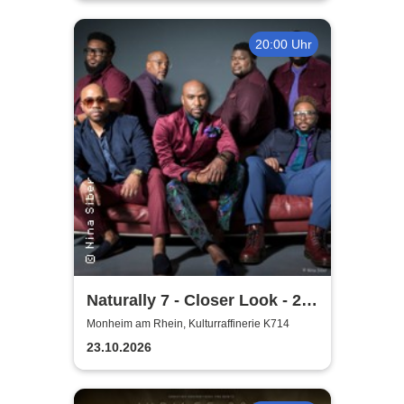
20:00 Uhr
Naturally 7 - Closer Look - 25
Years of Naturally 7
Monheim am Rhein, Kulturraffinerie K714
23.10.2026