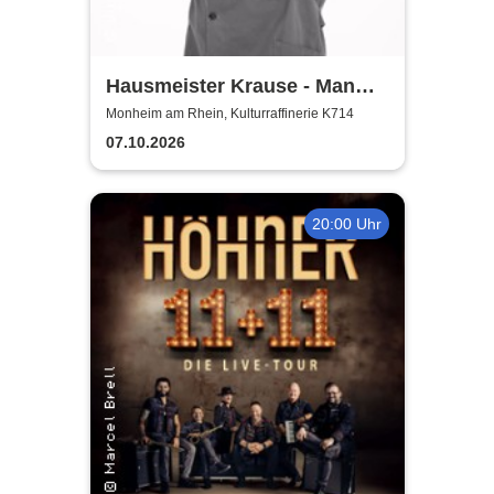
Hausmeister Krause - Man
lebt nur zweimal
Monheim am Rhein, Kulturraffinerie K714
07.10.2026
20:00 Uhr