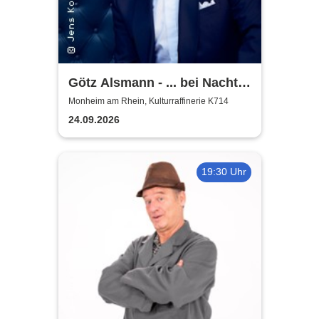
Götz Alsmann - ... bei Nacht
...
Monheim am Rhein, Kulturraffinerie K714
24.09.2026
19:30 Uhr