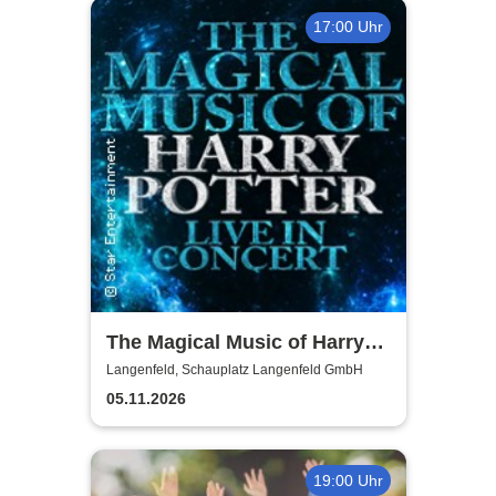
17:00 Uhr
The Magical Music of Harry
Potter - Live in Concert
Langenfeld, Schauplatz Langenfeld GmbH
05.11.2026
19:00 Uhr