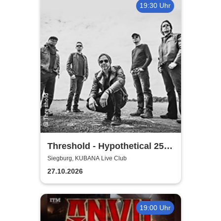
19:30 Uhr
Threshold - Hypothetical 25th
Anniversary Tour
Siegburg, KUBANA Live Club
27.10.2026
19:00 Uhr