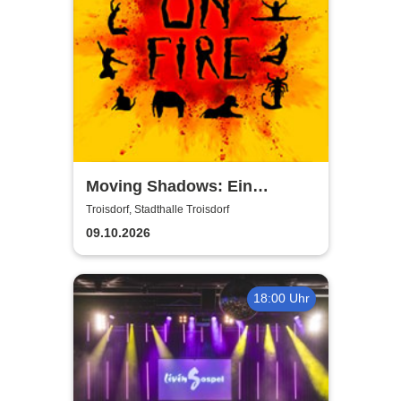
Moving Shadows: Ein
Schattentheater, das alles in
Troisdorf, Stadthalle Troisdorf
den Schatten stellt - On Fire
09.10.2026
18:00 Uhr