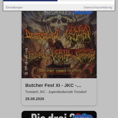
Einstellungen
Datenschutzerklärung
18:00 Uhr
Butcher Fest XI - JKC -
Jugendkulturcafe Troisdorf
Troisdorf, JKC - Jugendkulturcafe Troisdorf
28.08.2026