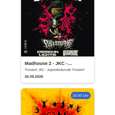
Madhouse 2 - JKC -
Jugendkulturcafe Troisdorf
Troisdorf, JKC - Jugendkulturcafe Troisdorf
26.09.2026
20:00 Uhr