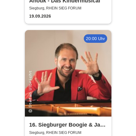
Anouk - Das Kindermusical
Siegburg, RHEIN SIEG FORUM
19.09.2026
20:00 Uhr
16. Siegburger Boogie & Jazz
Night
Siegburg, RHEIN SIEG FORUM