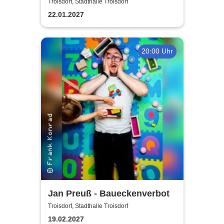
Jürgens - Das Konzert mit
Troisdorf, Stadthalle Troisdorf
Alex Parker
22.01.2027
20:00 Uhr
Jan Preuß - Baueckenverbot
Troisdorf, Stadthalle Troisdorf
19.02.2027