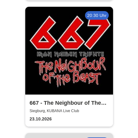
20:30 Uhr
667 - The Neighbour of The
Beast
Siegburg, KUBANA Live Club
23.10.2026