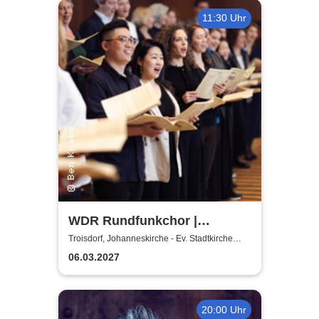
11:30 Uhr
WDR Rundfunkchor |
Kommissar Krächz in der
Troisdorf, Johanneskirche - Ev. Stadtkirche
Troisdorf
Kirche
06.03.2027
20:00 Uhr