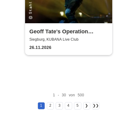
Geoff Tate's Operation
Mindcrime - The Final
Siegburg, KUBANA Live Club
Chapter
26.11.2026
1 - 30 von 500
1
2
3
4
5
❯
❯❯