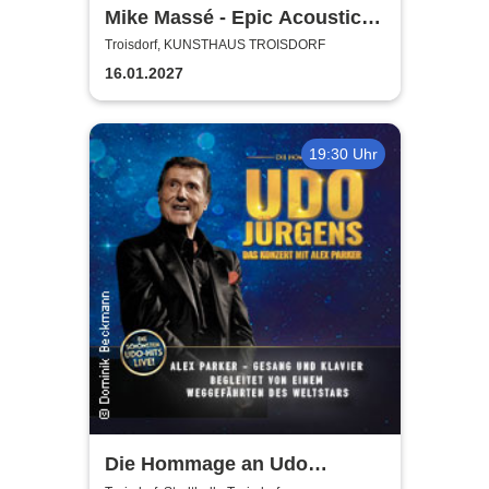
Mike Massé - Epic Acoustic
Classic Rock in Concert
Troisdorf, KUNSTHAUS TROISDORF
16.01.2027
19:30 Uhr
Die Hommage an Udo