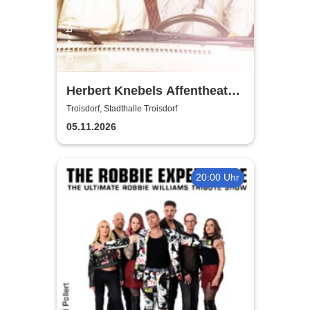
Herbert Knebels Affentheater
- Voll Karacho!
Troisdorf, Stadthalle Troisdorf
05.11.2026
20:00 Uhr