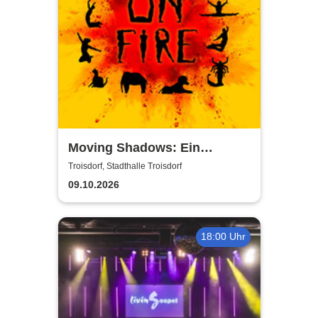
Moving Shadows: Ein
Schattentheater, das alles in
Troisdorf, Stadthalle Troisdorf
den Schatten stellt - On Fire
09.10.2026
18:00 Uhr