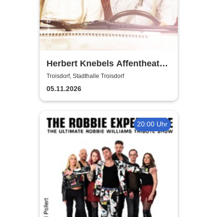
Herbert Knebels Affentheater
- Voll Karacho!
Troisdorf, Stadthalle Troisdorf
05.11.2026
20:00 Uhr