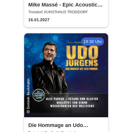
Mike Massé - Epic Acoustic
Classic Rock in Concert
Troisdorf, KUNSTHAUS TROISDORF
16.01.2027
19:30 Uhr
Die Hommage an Udo