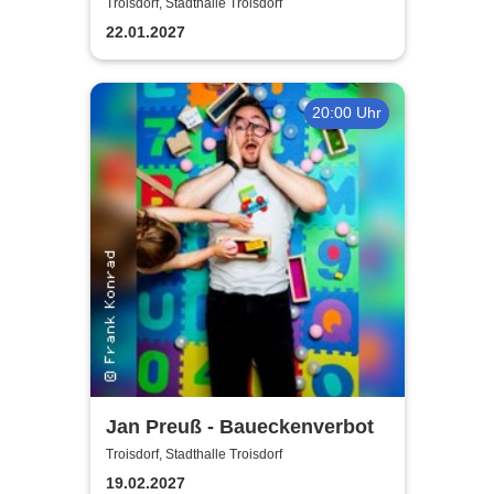
Jürgens - Das Konzert mit
Troisdorf, Stadthalle Troisdorf
Alex Parker
22.01.2027
20:00 Uhr
Jan Preuß - Baueckenverbot
Troisdorf, Stadthalle Troisdorf
19.02.2027