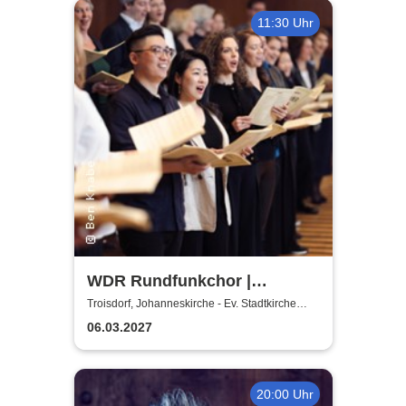
11:30 Uhr
WDR Rundfunkchor |
Kommissar Krächz in der
Troisdorf, Johanneskirche - Ev. Stadtkirche
Troisdorf
Kirche
06.03.2027
20:00 Uhr