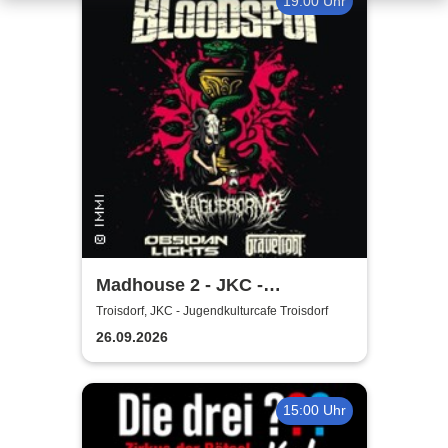
19:00 Uhr
Madhouse 2 - JKC -
Jugendkulturcafe Troisdorf
Troisdorf, JKC - Jugendkulturcafe Troisdorf
26.09.2026
15:00 Uhr