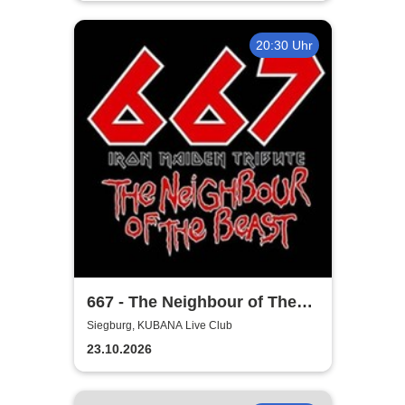
20:30 Uhr
667 - The Neighbour of The
Beast
Siegburg, KUBANA Live Club
23.10.2026