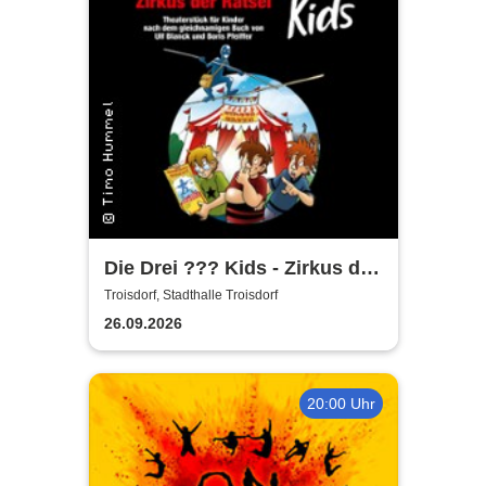
Die Drei ??? Kids - Zirkus der
Rätsel
Troisdorf, Stadthalle Troisdorf
26.09.2026
20:00 Uhr