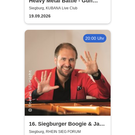
Heavy Metal Battle - Gun
Barrel, Warwolf + 1
Siegburg, KUBANA Live Club
19.09.2026
20:00 Uhr
16. Siegburger Boogie & Jazz
Night
Siegburg, RHEIN SIEG FORUM