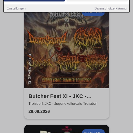
Einstellungen
Datenschutzerklärung
18:00 Uhr
Butcher Fest XI - JKC -
Jugendkulturcafe Troisdorf
Troisdorf, JKC - Jugendkulturcafe Troisdorf
28.08.2026