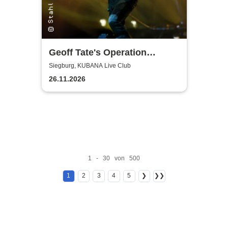
Geoff Tate's Operation
Mindcrime - The Final
Siegburg, KUBANA Live Club
Chapter
26.11.2026
1 - 30 von 500
1
2
3
4
5
❯
❯❯