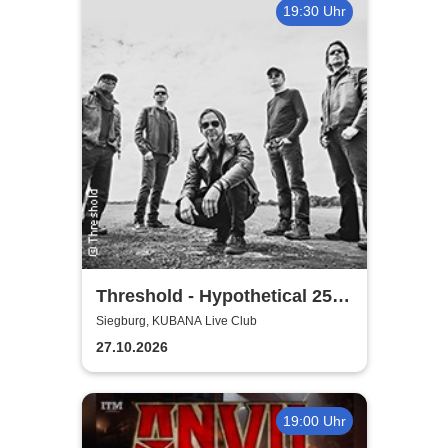
19:30 Uhr
Threshold - Hypothetical 25th
Anniversary Tour
Siegburg, KUBANA Live Club
27.10.2026
19:00 Uhr