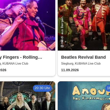
y Fingers - Rolling
Beatles Revival Band
s Tribute
g, KUBANA Live Club
Siegburg, KUBANA Live Club
2026
11.09.2026
20:30 Uhr
1