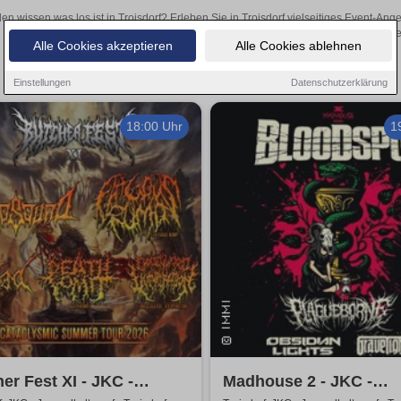
len wissen was los ist in Troisdorf? Erleben Sie in Troisdorf vielseitiges Event-A
oder aufregende Veranstaltungen in Troisdorf – hier finde
Alle Cookies akzeptieren
Alle Cookies ablehnen
Einstellungen
Datenschutzerklärung
18:00 Uhr
1
er Fest XI - JKC -
Madhouse 2 - JKC -