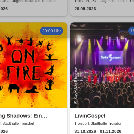
dkulturcafe Troisdorf
Jugendkulturcafe Trois
f, JKC - Jugendkulturcafe Troisdorf
Troisdorf, JKC - Jugendkulturcafe Tr
2026
26.09.2026
20:00 Uhr
1
ng Shadows: Ein
LivinGospel
tentheater, das alles in
f, Stadthalle Troisdorf
Troisdorf, Stadthalle Troisdorf
chatten stellt - On Fire
2026
31.10.2026 - 01.11.2026