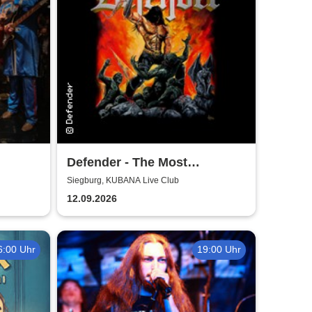
Defender - The Most
Authentic Manowar Tribute
Siegburg, KUBANA Live Club
12.09.2026
6:00 Uhr
19:00 Uhr