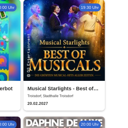
0:00 Uhr
19:30 Uhr
erbot
Musical Starlights - Best of
Musicals
Troisdorf, Stadthalle Troisdorf
20.02.2027
0:00 Uhr
20:00 Uhr