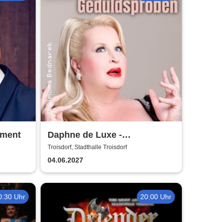
iment
Daphne de Luxe -
Geduldsproben
Troisdorf, Stadthalle Troisdorf
04.06.2027
0:30 Uhr
20:00 Uhr