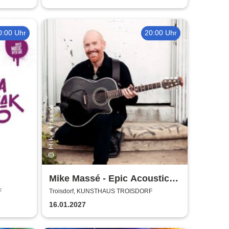
0:00 Uhr
20:00 Uhr
Mike Massé - Epic Acoustic
Classic Rock in Concert
F
Troisdorf, KUNSTHAUS TROISDORF
16.01.2027