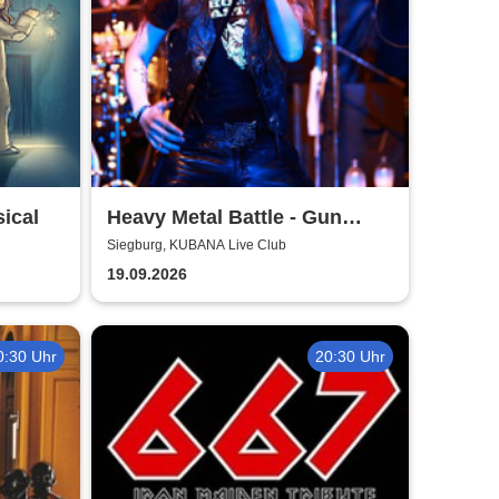
ical
Heavy Metal Battle - Gun
Barrel, Warwolf + 1
Siegburg, KUBANA Live Club
19.09.2026
0:30 Uhr
20:30 Uhr