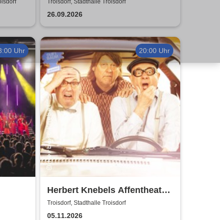
dorf
Rätsel
oisdorf
Troisdorf, Stadthalle Troisdorf
26.09.2026
8:00 Uhr
20:00 Uhr
Herbert Knebels Affentheater
- Voll Karacho!
Troisdorf, Stadthalle Troisdorf
05.11.2026