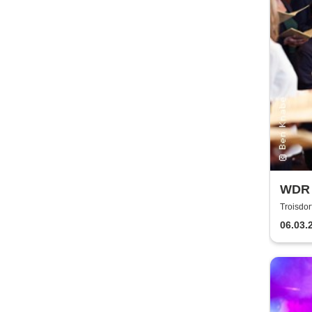
WDR 
Komm
Troisdor
Troisdor
Kirc
06.03.