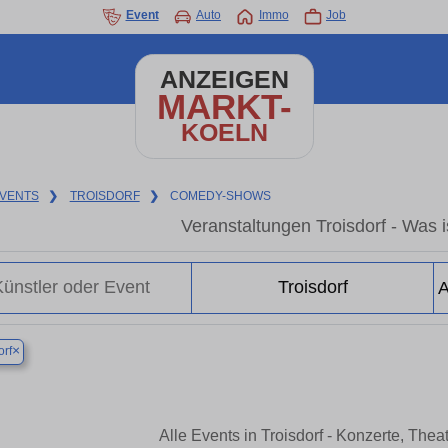
Event
Auto
Immo
Job
ANZEIGEN
MARKT-
KOELN
VENTS
❯
TROISDORF
❯
COMEDY-SHOWS
Veranstaltungen Troisdorf - Was is
×
orf
Alle Events in Troisdorf - Konzerte, The