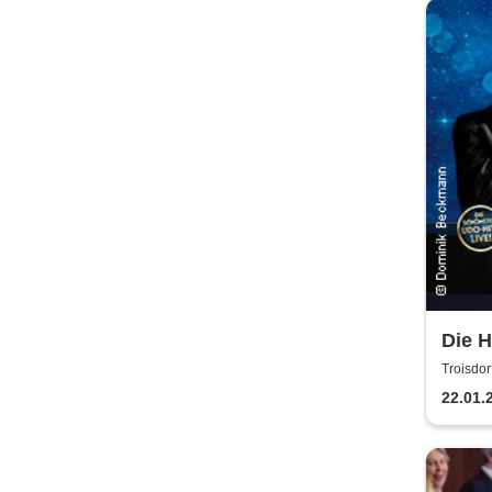
Die 
Jürge
Troisdor
Alex 
22.01.