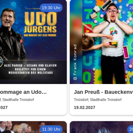
19:30 Uhr
2
Hommage an Udo
Jan Preuß - Baueckenv
ns - Das Konzert mit
f, Stadthalle Troisdorf
Troisdorf, Stadthalle Troisdorf
Parker
2027
19.02.2027
11:30 Uhr
2