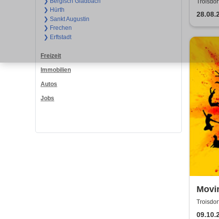
Jugen
❯ Bergisch Gladbach
Troisdor
❯ Hürth
28.08.
❯ Sankt Augustin
❯ Frechen
❯ Erftstadt
Freizeit
Immobilien
Autos
Jobs
Movi
Schat
Troisdor
den S
09.10.