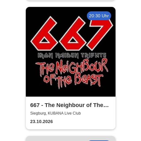
20:30 Uhr
667 - The Neighbour of The
Beast
Siegburg, KUBANA Live Club
23.10.2026