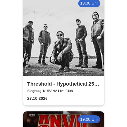
19:30 Uhr
Threshold - Hypothetical 25th
Anniversary Tour
Siegburg, KUBANA Live Club
27.10.2026
19:00 Uhr