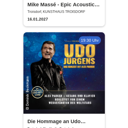
Mike Massé - Epic Acoustic
Classic Rock in Concert
Troisdorf, KUNSTHAUS TROISDORF
16.01.2027
19:30 Uhr
Die Hommage an Udo