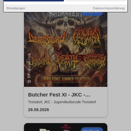
Einstellungen
Datenschutzerklärung
18:00 Uhr
Butcher Fest XI - JKC -
Jugendkulturcafe Troisdorf
Troisdorf, JKC - Jugendkulturcafe Troisdorf
28.08.2026