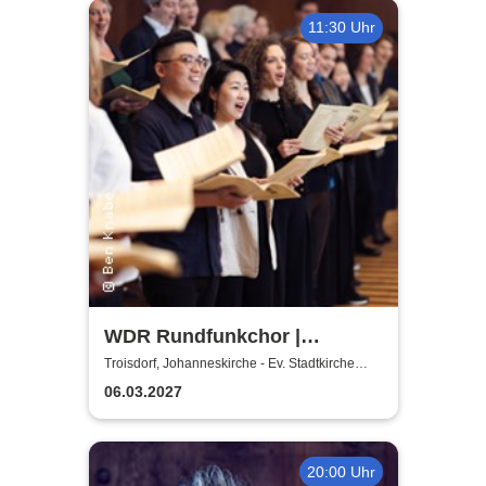
11:30 Uhr
WDR Rundfunkchor |
Kommissar Krächz in der
Troisdorf, Johanneskirche - Ev. Stadtkirche
Troisdorf
Kirche
06.03.2027
20:00 Uhr