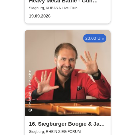
Heavy Metal Battle - Gun
Barrel, Warwolf + 1
Siegburg, KUBANA Live Club
19.09.2026
20:00 Uhr
16. Siegburger Boogie & Jazz
Night
Siegburg, RHEIN SIEG FORUM