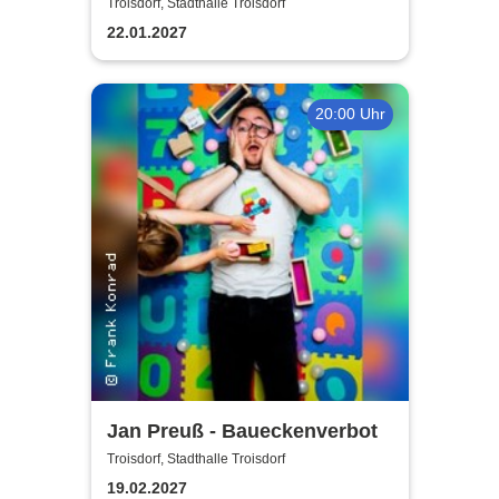
Jürgens - Das Konzert mit
Troisdorf, Stadthalle Troisdorf
Alex Parker
22.01.2027
20:00 Uhr
Jan Preuß - Baueckenverbot
Troisdorf, Stadthalle Troisdorf
19.02.2027