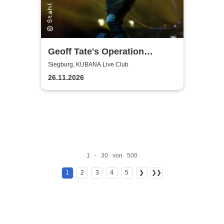
Geoff Tate's Operation
Mindcrime - The Final
Siegburg, KUBANA Live Club
Chapter
26.11.2026
1 - 30 von 500
1
2
3
4
5
❯
❯❯