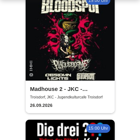
19:00 Uhr
Madhouse 2 - JKC -
Jugendkulturcafe Troisdorf
Troisdorf, JKC - Jugendkulturcafe Troisdorf
26.09.2026
15:00 Uhr