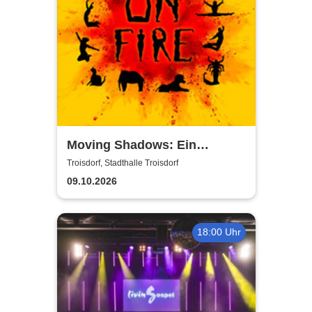
Moving Shadows: Ein
Schattentheater, das alles in
Troisdorf, Stadthalle Troisdorf
den Schatten stellt - On Fire
09.10.2026
18:00 Uhr