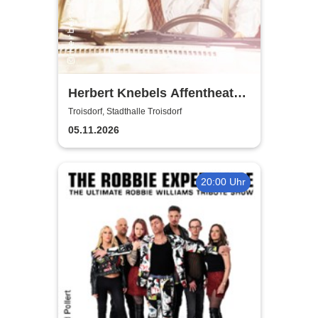
Herbert Knebels Affentheater
- Voll Karacho!
Troisdorf, Stadthalle Troisdorf
05.11.2026
20:00 Uhr