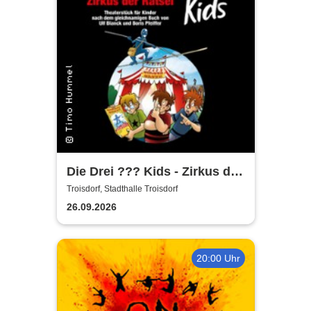
Die Drei ??? Kids - Zirkus der
Rätsel
Troisdorf, Stadthalle Troisdorf
26.09.2026
20:00 Uhr