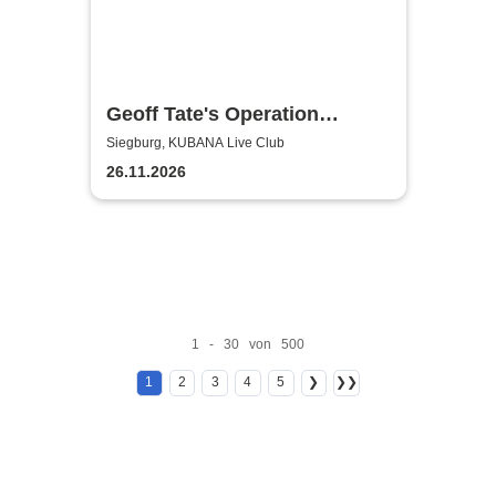
Geoff Tate's Operation
Mindcrime - The Final
Siegburg, KUBANA Live Club
Chapter
26.11.2026
1 - 30 von 500
1
2
3
4
5
❯
❯❯