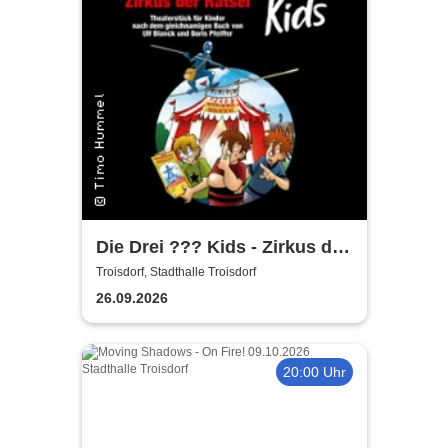
Die Drei ??? Kids - Zirkus der
Rätsel
Troisdorf, Stadthalle Troisdorf
26.09.2026
20:00 Uhr