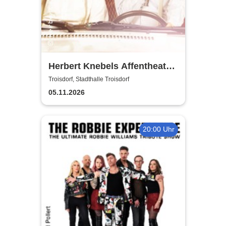
Herbert Knebels Affentheater
- Voll Karacho!
Troisdorf, Stadthalle Troisdorf
05.11.2026
20:00 Uhr