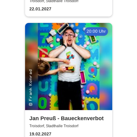
Jürgens - Das Konzert mit
Troisdorf, Stadthalle Troisdorf
Alex Parker
22.01.2027
20:00 Uhr
Jan Preuß - Baueckenverbot
Troisdorf, Stadthalle Troisdorf
19.02.2027