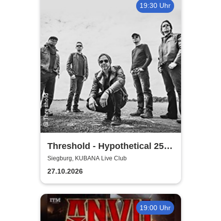
19:30 Uhr
Threshold - Hypothetical 25th
Anniversary Tour
Siegburg, KUBANA Live Club
27.10.2026
19:00 Uhr