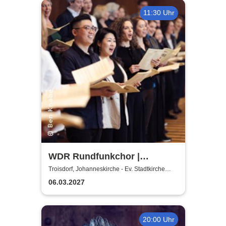
11:30 Uhr
WDR Rundfunkchor |
Kommissar Krächz in der
Troisdorf, Johanneskirche - Ev. Stadtkirche
Troisdorf
Kirche
06.03.2027
20:00 Uhr