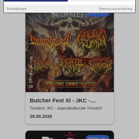
Einstellungen
Datenschutzerklärung
18:00 Uhr
Butcher Fest XI - JKC -
Jugendkulturcafe Troisdorf
Troisdorf, JKC - Jugendkulturcafe Troisdorf
28.08.2026