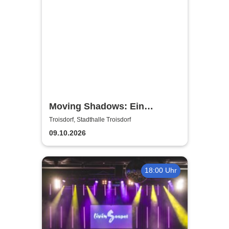
Moving Shadows: Ein
Schattentheater, das alles in
Troisdorf, Stadthalle Troisdorf
den Schatten stellt - On Fire
09.10.2026
18:00 Uhr