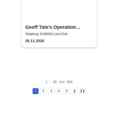
Geoff Tate's Operation
Mindcrime - The Final
Siegburg, KUBANA Live Club
Chapter
26.11.2026
1 - 30 von 500
1
2
3
4
5
❯
❯❯