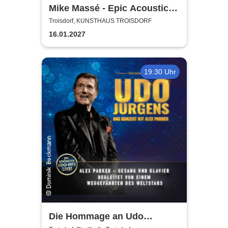
Mike Massé - Epic Acoustic
Classic Rock in Concert
Troisdorf, KUNSTHAUS TROISDORF
16.01.2027
19:30 Uhr
Die Hommage an Udo