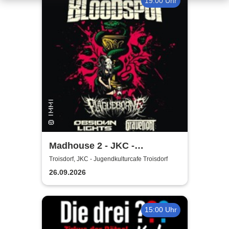
19:00 Uhr
Madhouse 2 - JKC -
Jugendkulturcafe Troisdorf
Troisdorf, JKC - Jugendkulturcafe Troisdorf
26.09.2026
15:00 Uhr