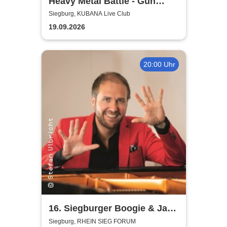
Heavy Metal Battle - Gun
Barrel, Warwolf + 1
Siegburg, KUBANA Live Club
19.09.2026
20:00 Uhr
16. Siegburger Boogie & Jazz
Night
Siegburg, RHEIN SIEG FORUM