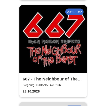
20:30 Uhr
667 - The Neighbour of The
Beast
Siegburg, KUBANA Live Club
23.10.2026