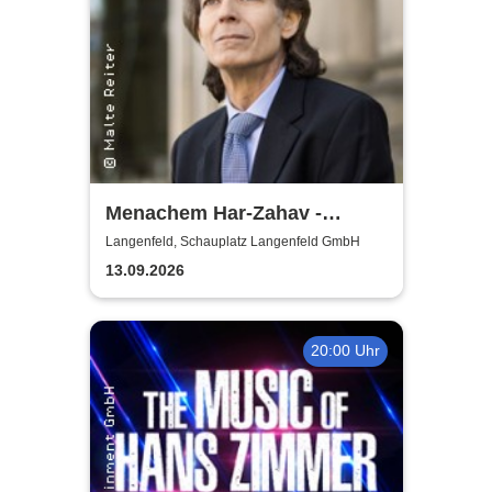
Menachem Har-Zahav -
Klassiker der romantischen
Langenfeld, Schauplatz Langenfeld GmbH
Klavierliteratur /
13.09.2026
Meisterkonzert
20:00 Uhr