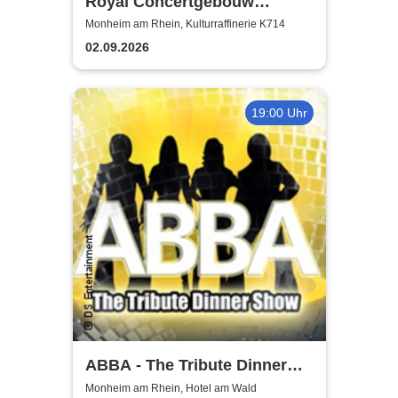
Royal Concertgebouw
Orchestra | Víkingur Ólafsson
Monheim am Rhein, Kulturraffinerie K714
02.09.2026
19:00 Uhr
ABBA - The Tribute Dinner
Show
Monheim am Rhein, Hotel am Wald