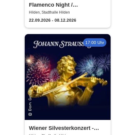
Flamenco Night /
Flamencomanía Tour 26/27 -
Hilden, Stadthalle Hilden
Deutschlands größte
22.09.2026 - 08.12.2026
Flamenco-Tournee
17:00 Uhr
Wiener Silvesterkonzert -