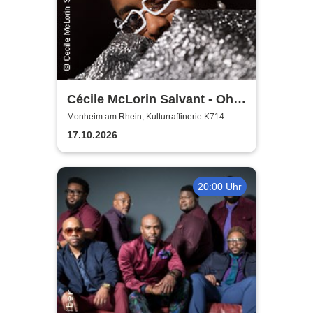
Cécile McLorin Salvant - Oh
Snap - Germany 2026
Monheim am Rhein, Kulturraffinerie K714
17.10.2026
20:00 Uhr