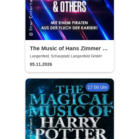
The Music of Hans Zimmer &
Others - A Celebration of Film
Langenfeld, Schauplatz Langenfeld GmbH
Music
05.11.2026
17:00 Uhr