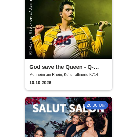
God save the Queen - Q-
Revival Band
Monheim am Rhein, Kulturraffinerie K714
10.10.2026
20:00 Uhr