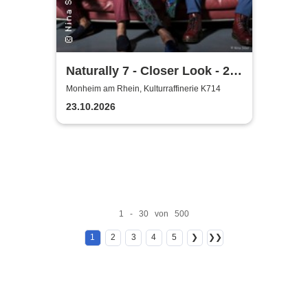
Naturally 7 - Closer Look - 25
Years of Naturally 7
Monheim am Rhein, Kulturraffinerie K714
23.10.2026
1 - 30 von 500
1
2
3
4
5
❯
❯❯