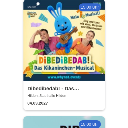
15:00 Uhr
Dibedibedab! - Das
Kikaninchen-Musical
Hilden, Stadthalle Hilden
04.03.2027
15:00 Uhr