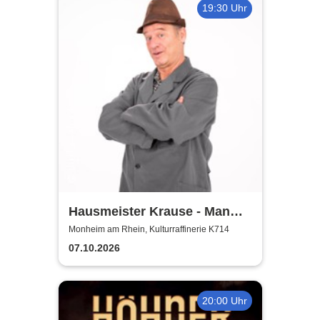
19:30 Uhr
Hausmeister Krause - Man
lebt nur zweimal
Monheim am Rhein, Kulturraffinerie K714
07.10.2026
20:00 Uhr