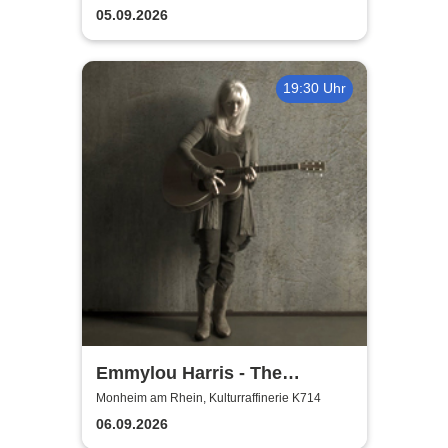
05.09.2026
19:30 Uhr
Emmylou Harris - The
European Farewell Tour
Monheim am Rhein, Kulturraffinerie K714
06.09.2026