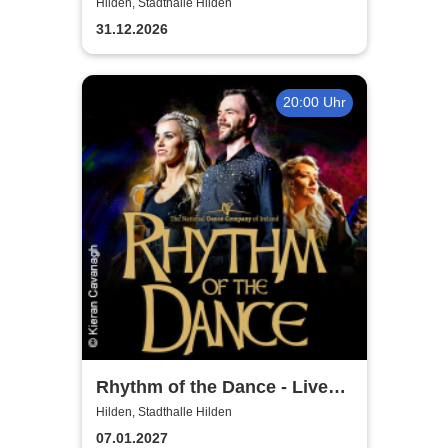
Wiener Neujahrskonzert
Hilden, Stadthalle Hilden
31.12.2026
20:00 Uhr
Rhythm of the Dance - Live
2027
Hilden, Stadthalle Hilden
07.01.2027