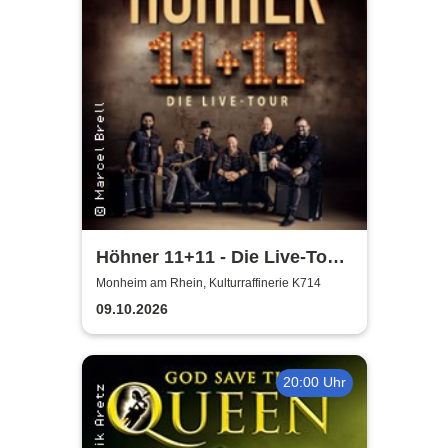
Höhner 11+11 - Die Live-Tour
2025/26
Monheim am Rhein, Kulturraffinerie K714
09.10.2026
20:00 Uhr