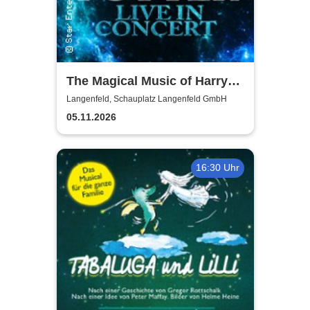
The Magical Music of Harry
Potter - Live in Concert
Langenfeld, Schauplatz Langenfeld GmbH
05.11.2026
16:30 Uhr