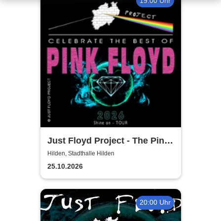
19:00 Uhr
Just Floyd Project - The Pink
Floyd Tribute Show
Hilden, Stadthalle Hilden
25.10.2026
20:00 Uhr