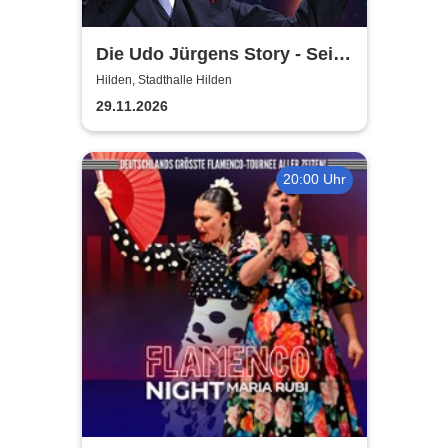
Die Udo Jürgens Story - Sein
Leben, seine Liebe, seine
Hilden, Stadthalle Hilden
Musik! Konzerte 2026
29.11.2026
20:00 Uhr