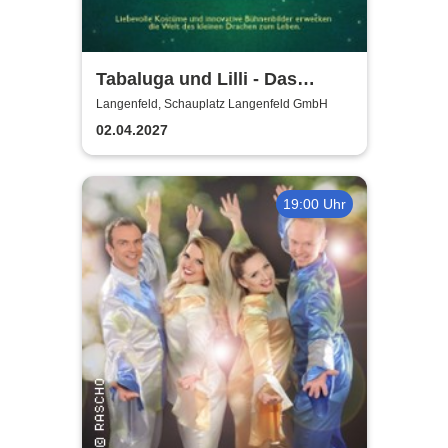
Tabaluga und Lilli - Das
drachenstarke Musical für die
Langenfeld, Schauplatz Langenfeld GmbH
ganze Familie
02.04.2027
19:00 Uhr