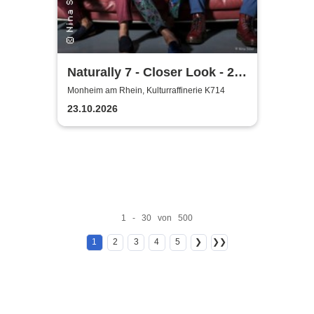
Naturally 7 - Closer Look - 25
Years of Naturally 7
Monheim am Rhein, Kulturraffinerie K714
23.10.2026
1 - 30 von 500
1
2
3
4
5
❯
❯❯