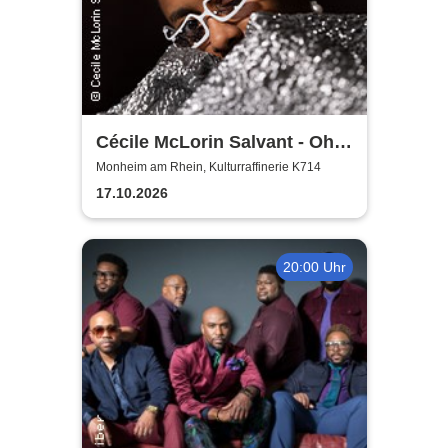
Cécile McLorin Salvant - Oh
Snap - Germany 2026
Monheim am Rhein, Kulturraffinerie K714
17.10.2026
20:00 Uhr