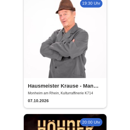
19:30 Uhr
Hausmeister Krause - Man
lebt nur zweimal
Monheim am Rhein, Kulturraffinerie K714
07.10.2026
20:00 Uhr