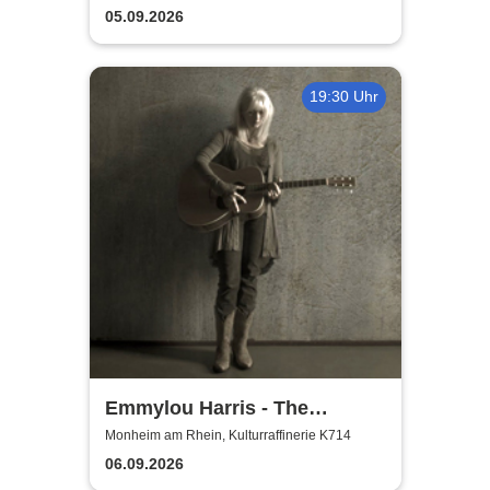
05.09.2026
19:30 Uhr
Emmylou Harris - The
European Farewell Tour
Monheim am Rhein, Kulturraffinerie K714
06.09.2026