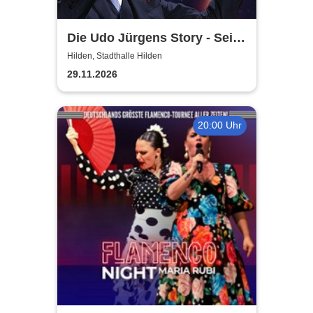
Die Udo Jürgens Story - Sein
Leben, seine Liebe, seine
Hilden, Stadthalle Hilden
Musik! Konzerte 2026
29.11.2026
20:00 Uhr