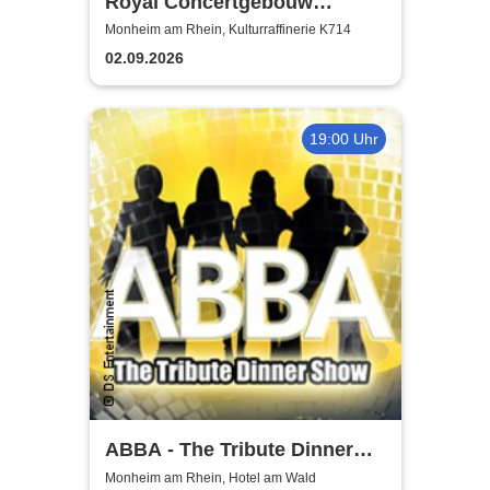
Royal Concertgebouw
Orchestra | Víkingur Ólafsson
Monheim am Rhein, Kulturraffinerie K714
02.09.2026
19:00 Uhr
ABBA - The Tribute Dinner
Show
Monheim am Rhein, Hotel am Wald