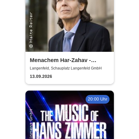
Menachem Har-Zahav -
Klassiker der romantischen
Langenfeld, Schauplatz Langenfeld GmbH
Klavierliteratur /
13.09.2026
Meisterkonzert
20:00 Uhr