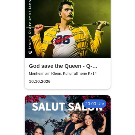
God save the Queen - Q-
Revival Band
Monheim am Rhein, Kulturraffinerie K714
10.10.2026
20:00 Uhr