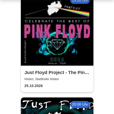
19:00 Uhr
Just Floyd Project - The Pink
Floyd Tribute Show
Hilden, Stadthalle Hilden
25.10.2026
20:00 Uhr