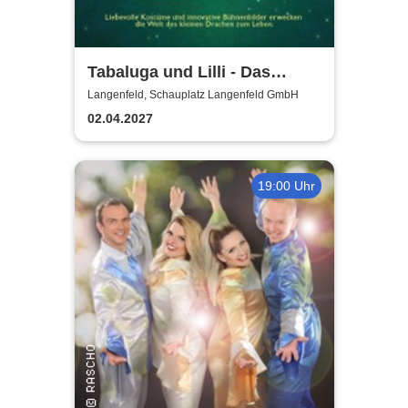
Tabaluga und Lilli - Das
drachenstarke Musical für die
Langenfeld, Schauplatz Langenfeld GmbH
ganze Familie
02.04.2027
19:00 Uhr