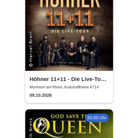
Höhner 11+11 - Die Live-Tour
2025/26
Monheim am Rhein, Kulturraffinerie K714
09.10.2026
20:00 Uhr