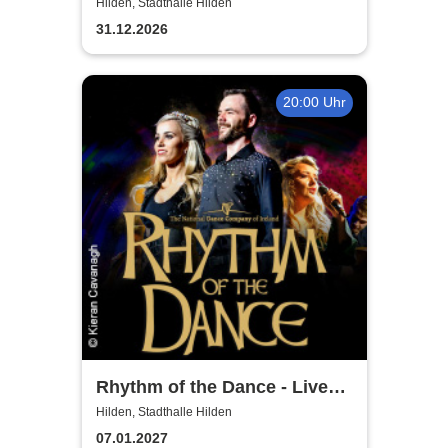
Wiener Neujahrskonzert
Hilden, Stadthalle Hilden
31.12.2026
20:00 Uhr
Rhythm of the Dance - Live
2027
Hilden, Stadthalle Hilden
07.01.2027