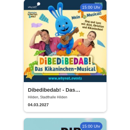
15:00 Uhr
Dibedibedab! - Das
Kikaninchen-Musical
Hilden, Stadthalle Hilden
04.03.2027
15:00 Uhr