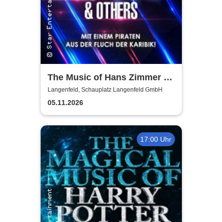
The Music of Hans Zimmer &
Others - A Celebration of Film
Langenfeld, Schauplatz Langenfeld GmbH
Music
05.11.2026
17:00 Uhr