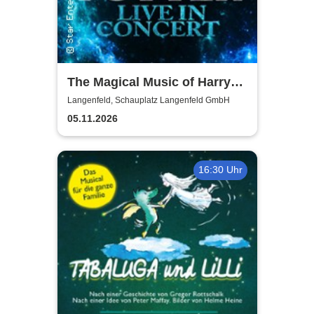
The Magical Music of Harry
Potter - Live in Concert
Langenfeld, Schauplatz Langenfeld GmbH
05.11.2026
16:30 Uhr