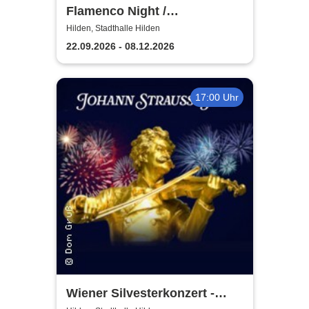
Flamenco Night /
Flamencomanía Tour 26/27 -
Hilden, Stadthalle Hilden
Deutschlands größte
22.09.2026 - 08.12.2026
Flamenco-Tournee
17:00 Uhr
Wiener Silvesterkonzert -