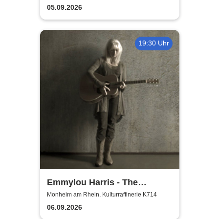
05.09.2026
19:30 Uhr
Emmylou Harris - The
European Farewell Tour
Monheim am Rhein, Kulturraffinerie K714
06.09.2026