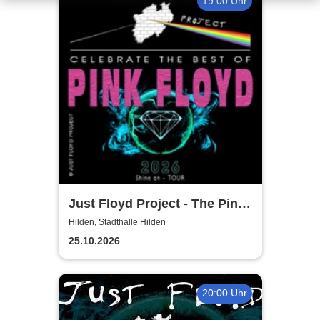
19:00 Uhr
Just Floyd Project - The Pink
Floyd Tribute Show
Hilden, Stadthalle Hilden
25.10.2026
20:00 Uhr