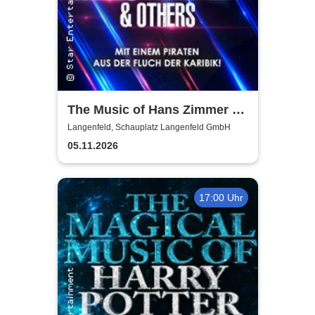
The Music of Hans Zimmer &
Others - A Celebration of Film
Langenfeld, Schauplatz Langenfeld GmbH
Music
05.11.2026
17:00 Uhr