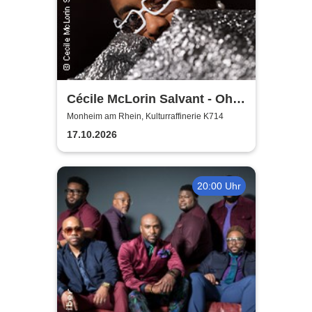
Cécile McLorin Salvant - Oh
Snap - Germany 2026
Monheim am Rhein, Kulturraffinerie K714
17.10.2026
20:00 Uhr