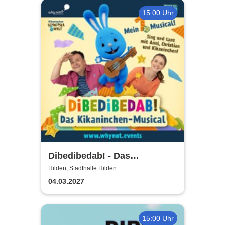
15:00 Uhr
Dibedibedab! - Das
Kikaninchen-Musical
Hilden, Stadthalle Hilden
04.03.2027
15:00 Uhr