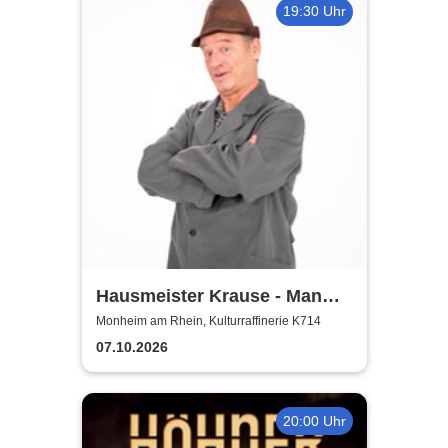
19:30 Uhr
Hausmeister Krause - Man
lebt nur zweimal
Monheim am Rhein, Kulturraffinerie K714
07.10.2026
20:00 Uhr