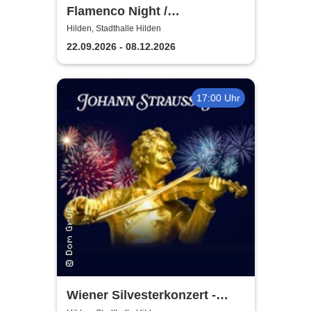
Flamenco Night /
Flamencomanía Tour 26/27 -
Hilden, Stadthalle Hilden
Deutschlands größte
22.09.2026 - 08.12.2026
Flamenco-Tournee
17:00 Uhr
Wiener Silvesterkonzert -