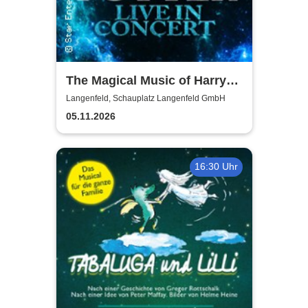
The Magical Music of Harry
Potter - Live in Concert
Langenfeld, Schauplatz Langenfeld GmbH
05.11.2026
16:30 Uhr