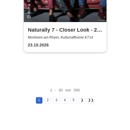
Naturally 7 - Closer Look - 25
Years of Naturally 7
Monheim am Rhein, Kulturraffinerie K714
23.10.2026
1 - 30 von 500
1
2
3
4
5
❯
❯❯