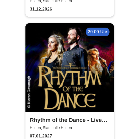
Wiener Neujahrskonzert
Hilden, Stadthalle Hilden
31.12.2026
20:00 Uhr
Rhythm of the Dance - Live
2027
Hilden, Stadthalle Hilden
07.01.2027