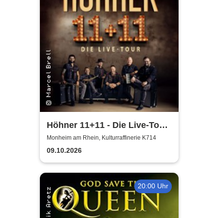
Höhner 11+11 - Die Live-Tour
2025/26
Monheim am Rhein, Kulturraffinerie K714
09.10.2026
20:00 Uhr