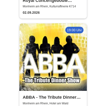
Royal Concertgebouw
Orchestra | Víkingur Ólafsson
Monheim am Rhein, Kulturraffinerie K714
02.09.2026
19:00 Uhr
ABBA - The Tribute Dinner
Show
Monheim am Rhein, Hotel am Wald