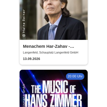
Menachem Har-Zahav -
Klassiker der romantischen
Langenfeld, Schauplatz Langenfeld GmbH
Klavierliteratur /
13.09.2026
Meisterkonzert
20:00 Uhr