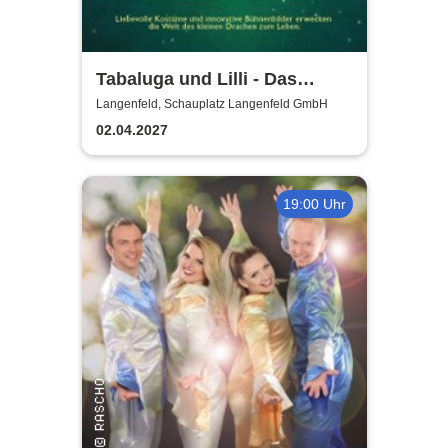
Tabaluga und Lilli - Das
drachenstarke Musical für die
Langenfeld, Schauplatz Langenfeld GmbH
ganze Familie
02.04.2027
19:00 Uhr