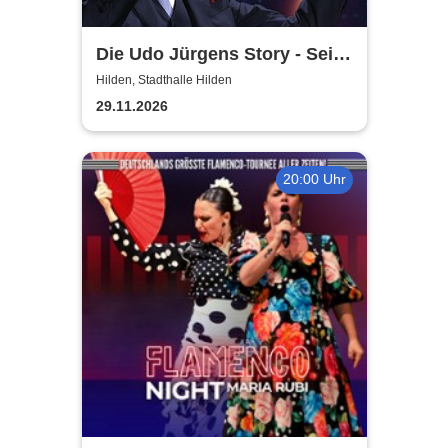
Die Udo Jürgens Story - Sein
Leben, seine Liebe, seine
Hilden, Stadthalle Hilden
Musik! Konzerte 2026
29.11.2026
20:00 Uhr