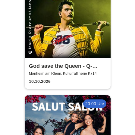
God save the Queen - Q-
Revival Band
Monheim am Rhein, Kulturraffinerie K714
10.10.2026
20:00 Uhr