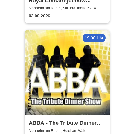
Royal Concertgebouw
Orchestra | Víkingur Ólafsson
Monheim am Rhein, Kulturraffinerie K714
02.09.2026
19:00 Uhr
ABBA - The Tribute Dinner
Show
Monheim am Rhein, Hotel am Wald