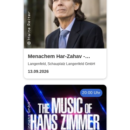
Menachem Har-Zahav -
Klassiker der romantischen
Langenfeld, Schauplatz Langenfeld GmbH
Klavierliteratur /
13.09.2026
Meisterkonzert
20:00 Uhr