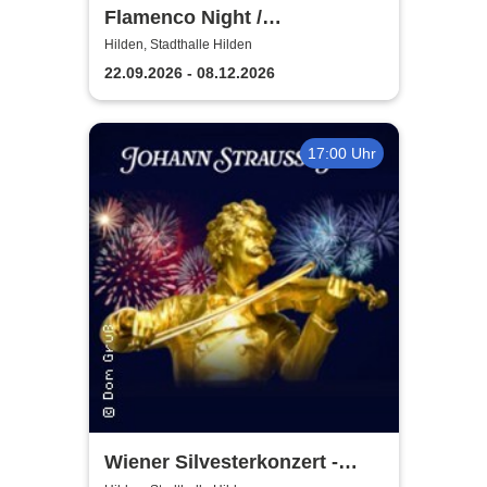
Flamenco Night /
Flamencomanía Tour 26/27 -
Hilden, Stadthalle Hilden
Deutschlands größte
22.09.2026 - 08.12.2026
Flamenco-Tournee
17:00 Uhr
Wiener Silvesterkonzert -