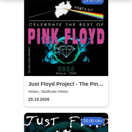
19:00 Uhr
Just Floyd Project - The Pink
Floyd Tribute Show
Hilden, Stadthalle Hilden
25.10.2026
20:00 Uhr