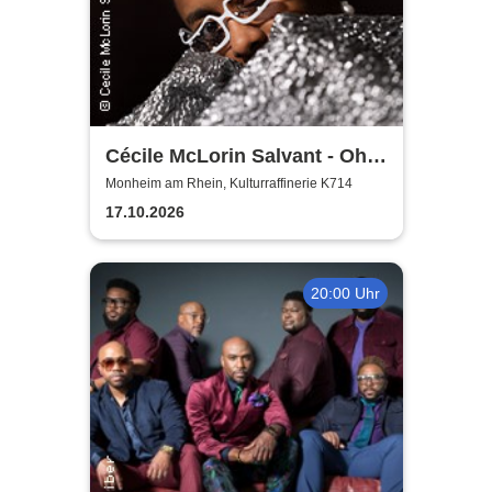
Cécile McLorin Salvant - Oh
Snap - Germany 2026
Monheim am Rhein, Kulturraffinerie K714
17.10.2026
20:00 Uhr