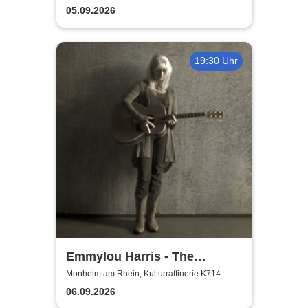
05.09.2026
19:30 Uhr
Emmylou Harris - The
European Farewell Tour
Monheim am Rhein, Kulturraffinerie K714
06.09.2026