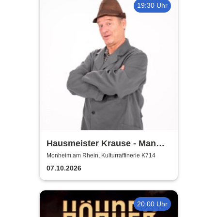
19:30 Uhr
Hausmeister Krause - Man
lebt nur zweimal
Monheim am Rhein, Kulturraffinerie K714
07.10.2026
20:00 Uhr