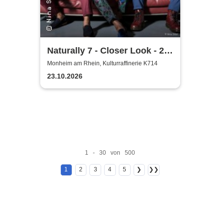
Naturally 7 - Closer Look - 25
Years of Naturally 7
Monheim am Rhein, Kulturraffinerie K714
23.10.2026
1 - 30 von 500
1
2
3
4
5
❯
❯❯