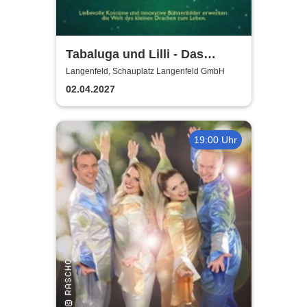
Tabaluga und Lilli - Das
drachenstarke Musical für die
Langenfeld, Schauplatz Langenfeld GmbH
ganze Familie
02.04.2027
19:00 Uhr