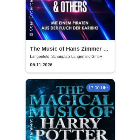
The Music of Hans Zimmer &
Others - A Celebration of Film
Langenfeld, Schauplatz Langenfeld GmbH
Music
05.11.2026
17:00 Uhr