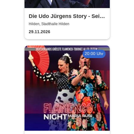
Die Udo Jürgens Story - Sein
Leben, seine Liebe, seine
Hilden, Stadthalle Hilden
Musik! Konzerte 2026
29.11.2026
20:00 Uhr