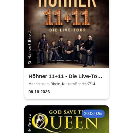
Höhner 11+11 - Die Live-Tour
2025/26
Monheim am Rhein, Kulturraffinerie K714
09.10.2026
20:00 Uhr