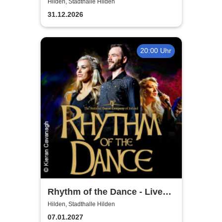
Wiener Neujahrskonzert
Hilden, Stadthalle Hilden
31.12.2026
20:00 Uhr
Rhythm of the Dance - Live
2027
Hilden, Stadthalle Hilden
07.01.2027