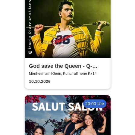
God save the Queen - Q-
Revival Band
Monheim am Rhein, Kulturraffinerie K714
10.10.2026
20:00 Uhr