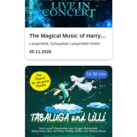
The Magical Music of Harry
Potter - Live in Concert
Langenfeld, Schauplatz Langenfeld GmbH
05.11.2026
16:30 Uhr