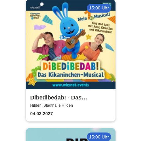
15:00 Uhr
Dibedibedab! - Das
Kikaninchen-Musical
Hilden, Stadthalle Hilden
04.03.2027
15:00 Uhr