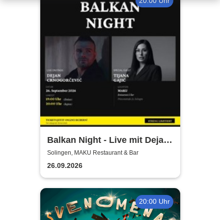
20:00 Uhr
Balkan Night - Live mit Dejan
Crnogorevi & Tijana Gaji
Solingen, MAKU Restaurant & Bar
26.09.2026
20:00 Uhr