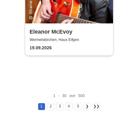
Eleanor McEvoy
Wermelskirchen, Haus Eifgen
19.09.2026
1 - 30 von 500
1
2
3
4
5
❯
❯❯