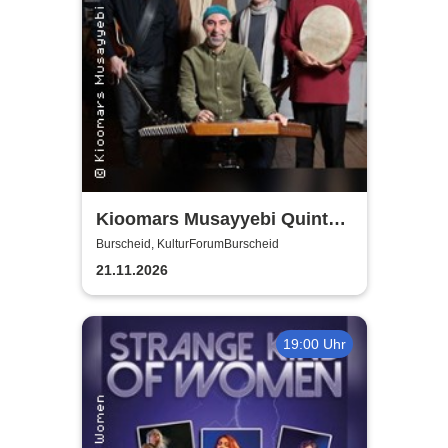
Kioomars Musayyebi Quintett
- KulturForumBurscheid
Burscheid, KulturForumBurscheid
21.11.2026
19:00 Uhr