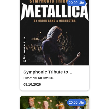
20:00 Uhr
Symphonic Tribute to
Metallica
Burscheid, Kulturforum
08.10.2026
20:00 Uhr