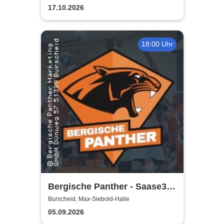
17.10.2026
18:00 Uhr
Bergische Panther - Saase3
Leutershausen | Max-Siebold-
Burscheid, Max-Siebold-Halle
Halle
05.09.2026