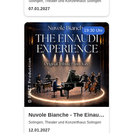
by ABBAMUSIC
Solingen, Theater und Konzerthaus Solingen
07.01.2027
19:30 Uhr
Nuvole Bianche - The Einaudi
Experience - Original Tribute
Solingen, Theater und Konzerthaus Solingen
from Italy
12.01.2027