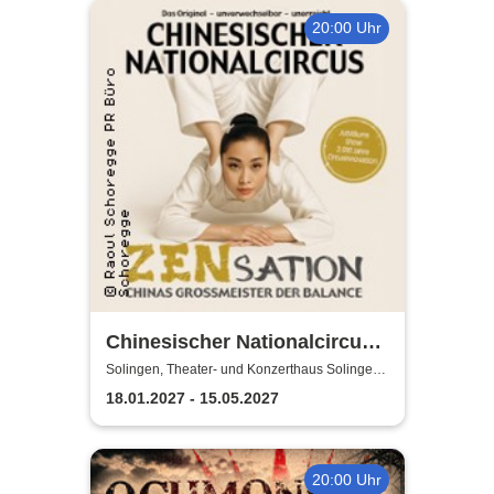
20:00 Uhr
Chinesischer Nationalcircus -
ZENsation - Chinas
Solingen, Theater- und Konzerthaus Solingen
Pina-Bausch-Saal
Grossmeister der Balance
18.01.2027 - 15.05.2027
20:00 Uhr