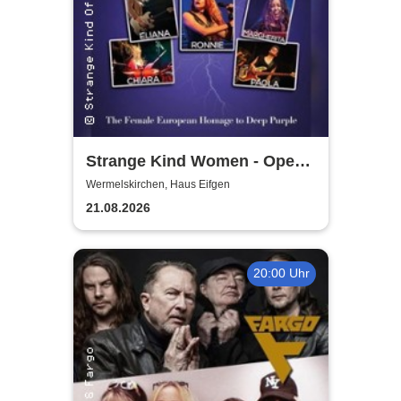
Strange Kind Women - Open
Air Summerstage
Wermelskirchen, Haus Eifgen
21.08.2026
20:00 Uhr