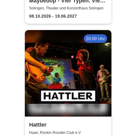
Maybebop - Vier Typen. Vier
Mikrofone. Sonst nichts.
Solingen, Theater und Konzerthaus Solingen
08.10.2026 - 19.06.2027
20:00 Uhr
Hattler
Haan, Rockin Rooster Club e.V.