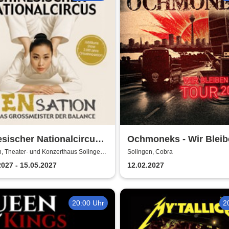
sischer Nationalcircus -
Ochmoneks - Wir Blei
tion - Chinas
Live! Tour 2027
, Theater- und Konzerthaus Solingen
Solingen, Cobra
usch-Saal
smeister der Balance
2027 - 15.05.2027
12.02.2027
20:00 Uhr
2