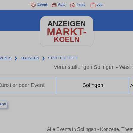
Event
Auto
Immo
Job
ANZEIGEN
MARKT-
KOELN
VENTS
❯
SOLINGEN
❯
STADTTEILFESTE
Veranstaltungen Solingen - Was is
×
gen
Alle Events in Solingen - Konzerte, The