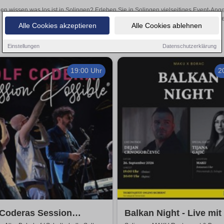
len wissen was los ist in Solingen? Erleben Sie in Solingen vielseitiges Event-An
oder aufregende Veranstaltungen in Solingen – hier finde
Alle Cookies akzeptieren
Alle Cookies ablehnen
Einstellungen
Datenschutzerklärung
19:00 Uhr
2
 Coderas Session
Balkan Night - Live mit