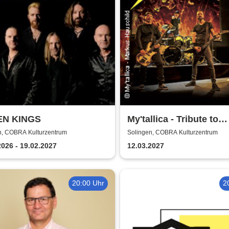
N KINGS
My'tallica - Tribute to
Metallica
n, COBRA Kulturzentrum
Solingen, COBRA Kulturzentrum
2026 - 19.02.2027
12.03.2027
20:00 Uhr
2