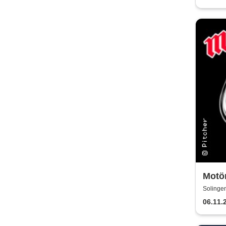
Motör
Solingen
06.11.