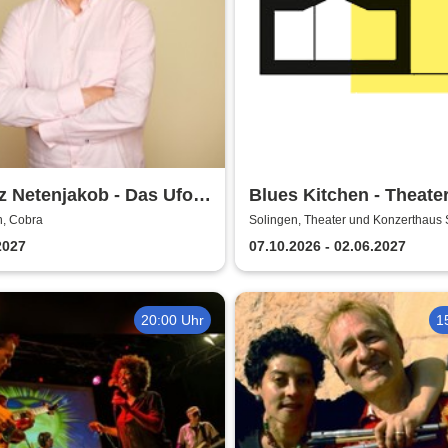
z Netenjakob - Das Ufo
Blues Kitchen - Theate
 falsch
Orchester Heidelberg
n, Cobra
Solingen, Theater und Konzerthaus 
2027
07.10.2026 - 02.06.2027
20:00 Uhr
1