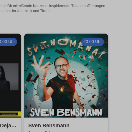
gebot! Ob mitreißende Konzerte, inspirierende Theateraufführungen
n alles im Überblick und Tickets.
0:00 Uhr
20:00 Uhr
 Dejan
Sven Bensmann