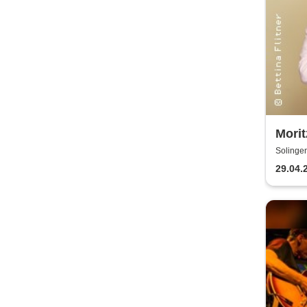
Morit
parkt
Solinge
29.04.