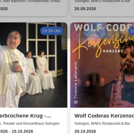
ble
Crnogorevi & Tijana Ga
, Alter Bahnhof / Schalterhalle Soltau
Solingen, MAKU Restaurant & Bar
2026
26.09.2026
19:30 Uhr
1
erbrochene Krug -
Wolf Coderas Kerzens
forum Brunsbüttel
Konzert
n, Theater und Konzerthaus Solingen
Solingen, MAKU Restaurant & Bar
2026 - 10.10.2026
29.10.2026