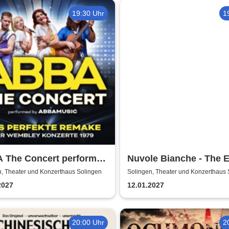
19:30 Uhr
1
 The Concert performed
Nuvole Bianche - The E
BBAMUSIC
Experience - Original T
n, Theater und Konzerthaus Solingen
Solingen, Theater und Konzerthaus 
from Italy
2027
12.01.2027
20:00 Uhr
2