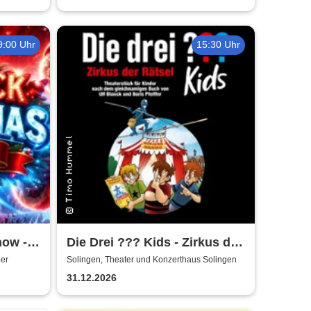
9:00 Uhr
15:30 Uhr
how -
Die Drei ??? Kids - Zirkus der
Wupper
Rätsel
per
Solingen, Theater und Konzerthaus Solingen
31.12.2026