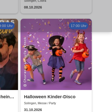
ji
Solingen, Cobra
08.10.2026
9:00 Uhr
17:00 Uhr
chein
Halloween Kinder-Disco
Solingen, Messe / Party
31.10.2026