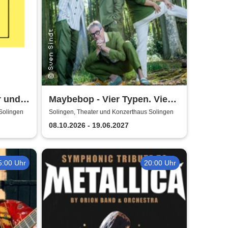
r und
Maybebop - Vier Typen. Vier
Mikrofone. Sonst nichts.
Solingen
Solingen, Theater und Konzerthaus Solingen
08.10.2026 - 19.06.2027
5:00 Uhr
20:00 Uhr