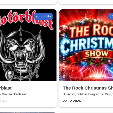
20:00 Uhr
1
blast
The Rock Christmas S
Schloss Burg an der 
, Walder Stadtsaal
Solingen, Schloss Burg an der Wup
2026
22.12.2026