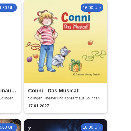
9:30 Uhr
16:00 Uhr
inaudi
Conni - Das Musical!
ribute
Solingen
Solingen, Theater und Konzerthaus Solingen
17.01.2027
0:00 Uhr
18:00 Uhr