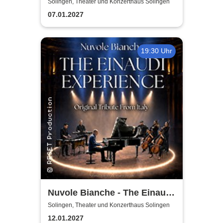
by ABBAMUSIC
Solingen, Theater und Konzerthaus Solingen
07.01.2027
19:30 Uhr
Nuvole Bianche - The Einaudi
Experience - Original Tribute
Solingen, Theater und Konzerthaus Solingen
from Italy
12.01.2027