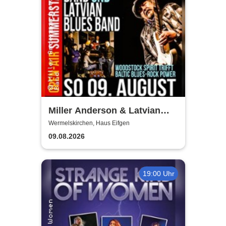
Miller Anderson & Latvian
Blues Band
Wermelskirchen, Haus Eifgen
09.08.2026
19:00 Uhr