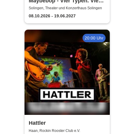
Maybebop - Vier Typen. Vier
Mikrofone. Sonst nichts.
Solingen, Theater und Konzerthaus Solingen
08.10.2026 - 19.06.2027
20:00 Uhr
Hattler
Haan, Rockin Rooster Club e.V.