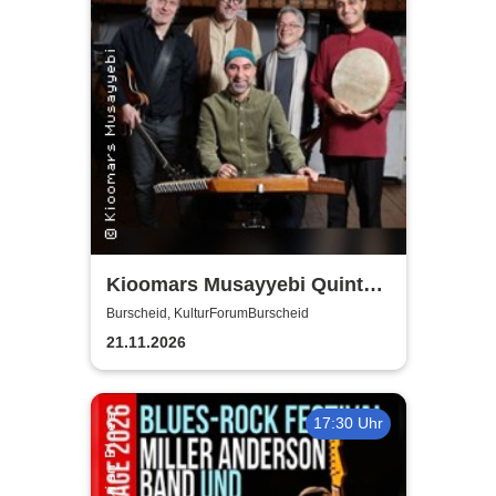
Kioomars Musayyebi Quintett
- KulturForumBurscheid
Burscheid, KulturForumBurscheid
21.11.2026
17:30 Uhr