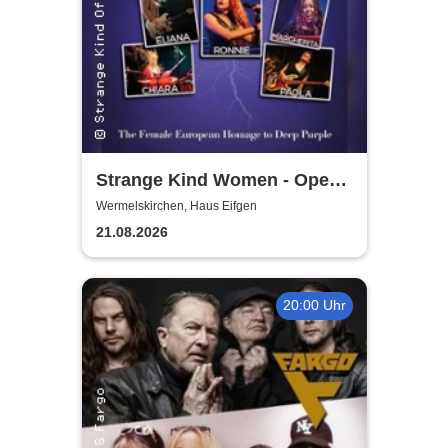
Strange Kind Women - Open
Air Summerstage
Wermelskirchen, Haus Eifgen
21.08.2026
20:00 Uhr