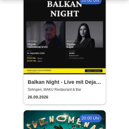
20:00 Uhr
Balkan Night - Live mit Dejan
Crnogorevi & Tijana Gaji
Solingen, MAKU Restaurant & Bar
26.09.2026
20:00 Uhr