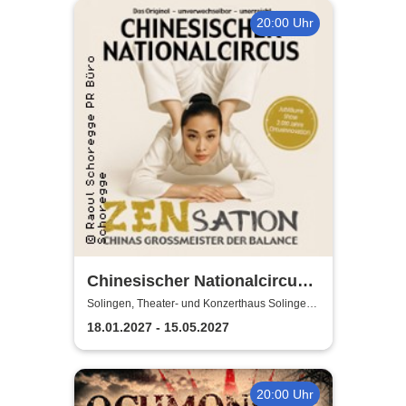
20:00 Uhr
Chinesischer Nationalcircus -
ZENsation - Chinas
Solingen, Theater- und Konzerthaus Solingen
Pina-Bausch-Saal
Grossmeister der Balance
18.01.2027 - 15.05.2027
20:00 Uhr