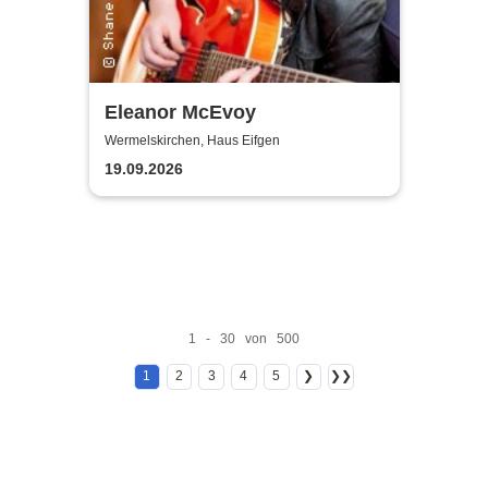
Eleanor McEvoy
Wermelskirchen, Haus Eifgen
19.09.2026
1 - 30 von 500
1
2
3
4
5
❯
❯❯