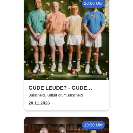
20:00 Uhr
GUDE LEUDE? - GUDE
SHOW!
Burscheid, KulturForumBurscheid
20.11.2026
19:30 Uhr