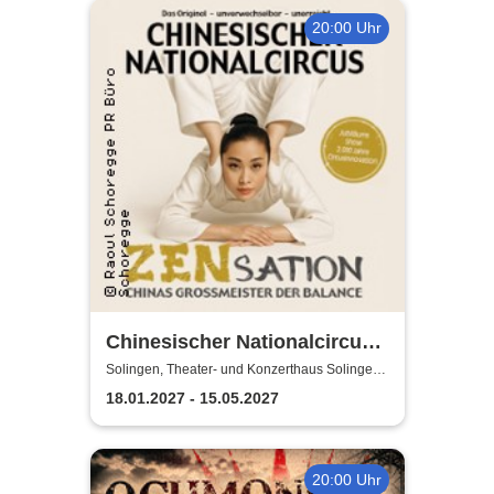
20:00 Uhr
Chinesischer Nationalcircus -
ZENsation - Chinas
Solingen, Theater- und Konzerthaus Solingen
Pina-Bausch-Saal
Grossmeister der Balance
18.01.2027 - 15.05.2027
20:00 Uhr