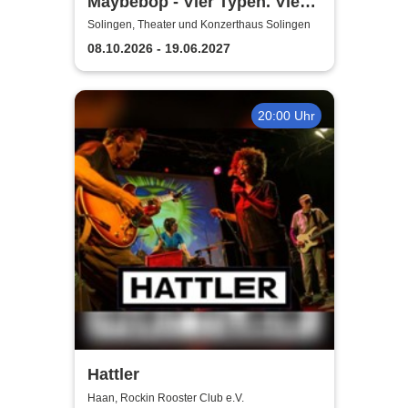
Maybebop - Vier Typen. Vier
Mikrofone. Sonst nichts.
Solingen, Theater und Konzerthaus Solingen
08.10.2026 - 19.06.2027
20:00 Uhr
Hattler
Haan, Rockin Rooster Club e.V.