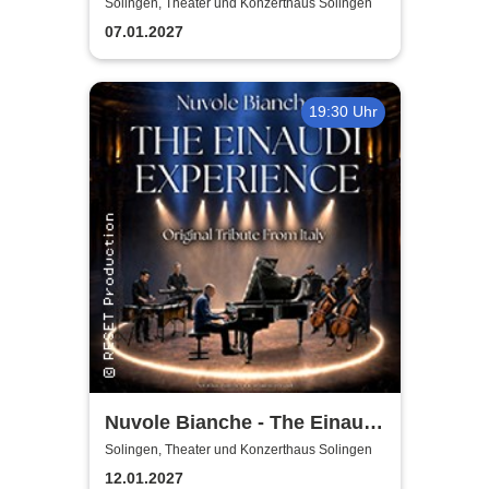
by ABBAMUSIC
Solingen, Theater und Konzerthaus Solingen
07.01.2027
19:30 Uhr
Nuvole Bianche - The Einaudi
Experience - Original Tribute
Solingen, Theater und Konzerthaus Solingen
from Italy
12.01.2027