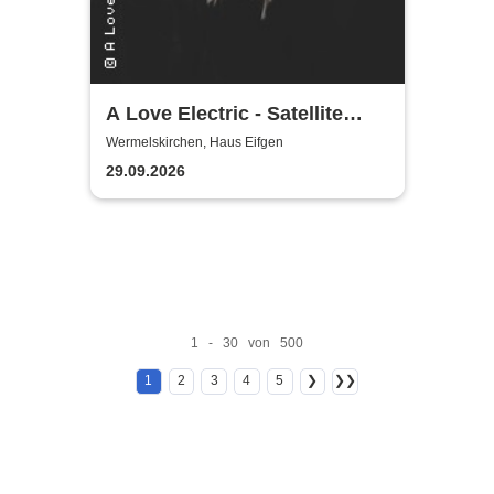
A Love Electric - Satellite
Jazz - New Perspectives in
Wermelskirchen, Haus Eifgen
Jazz
29.09.2026
1 - 30 von 500
1
2
3
4
5
❯
❯❯