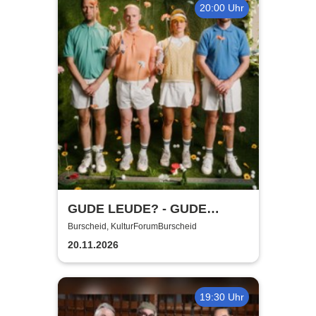
20:00 Uhr
GUDE LEUDE? - GUDE
SHOW!
Burscheid, KulturForumBurscheid
20.11.2026
19:30 Uhr