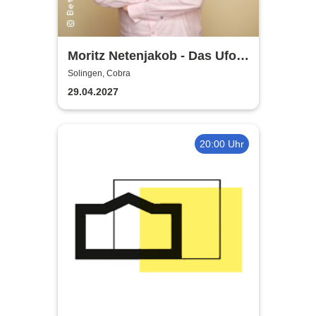
Moritz Netenjakob - Das Ufo
parkt falsch
Solingen, Cobra
29.04.2027
20:00 Uhr