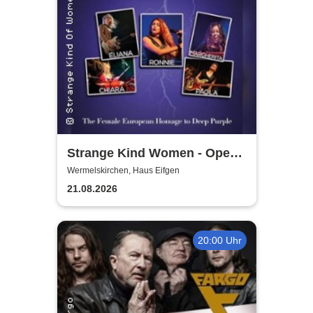
Strange Kind Women - Open
Air Summerstage
Wermelskirchen, Haus Eifgen
21.08.2026
20:00 Uhr