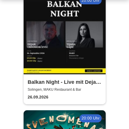
20:00 Uhr
Balkan Night - Live mit Dejan
Crnogorevi & Tijana Gaji
Solingen, MAKU Restaurant & Bar
26.09.2026
20:00 Uhr