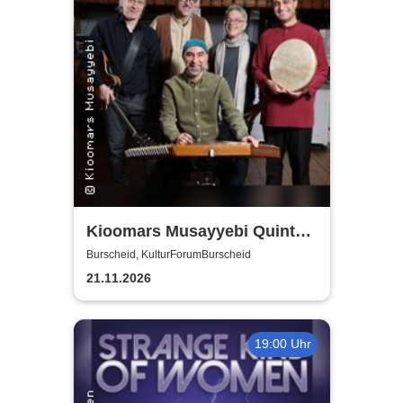
Kioomars Musayyebi Quintett
- KulturForumBurscheid
Burscheid, KulturForumBurscheid
21.11.2026
19:00 Uhr